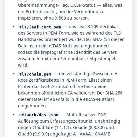
Übereinstimmungs-Flag, OCSP-Status — alles, was
ein Prüfer braucht, um die Verbindung zu
inspizieren, ohne X.509 zu parsen.
— das Leaf-X.509-Zertifikat
tls/leaf_cert.pem
des Servers in PEM-Form, wie es während des TLS-
Handshakes präsentiert wurde. Der SHA-256 dieser
Datei ist in die eIDAS-Nutzlast eingebunden —
sodass die kryptografische Identität des Servers
zusammen mit dem Seiteninhalt zeitgestempelt
wird.
— die vollständige Zwischen- +
tls/chain.pem
Root-Zertifikatskette in PEM-Form. Lässt einen
Prüfer das Leaf-Zertifikat offline bis zu einer
bekannten öffentlichen CA validieren. Der SHA-256
dieser Datei ist ebenfalls in die eIDAS-Nutzlast
eingebunden.
— Multi-Resolver-DNS-
network/dns.json
Auflösung zum Erfassungszeitpunkt, unabhängig
gegen Cloudflare (1.1.1.1), Google (8.8.8.8) und
Quad9 (9.9.9.9) abgefragt: A-, AAAA-, CNAME-