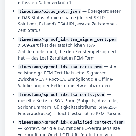
erfassten Daten verknüpft.
— übergeordneter
timestamp/eidas_meta.json
eIDAS-Status: Anbietername (derzeit SK ID
Solutions, Estland), TSA-URL, exakte Zeitstempel-
Zeit, Status
—
timestamp/<proof_id>.tsa_signer_cert.pem
X.509-Zertifikat der tatsächlichen TSA-
Zeitstempeleinheit, die den Zeitstempel signiert
hat — das Leaf-Zertifikat in PEM-Form
— die
timestamp/<proof_id>.tsa_certs.pem
vollständige PEM-Zertifikatskette: Signierer +
Zwischen-CA + Root-CA. Ermöglicht die Offline-
Validierung der Kette, ohne etwas abzurufen.
—
timestamp/<proof_id>.tsa_certs.json
dieselbe Kette in JSON-Form (Subjects, Aussteller,
Seriennummern, Gültigkeitszeiträume, SHA-256-
Fingerabdrücke) — leicht lesbar ohne PEM-Parsing
timestamp/<proof_id>.qualified_context.json
— Kontext, der die TSA mit der EU-Vertrauensliste
verknüpft: die Quell-LOTL-URL (eu-lotl.xml von