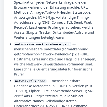
Spezifikation) jeder Netzwerkanfrage, die der
Browser während der Erfassung machte: URL,
Methode, Anfrage-/Antwort-Header, Statuscode,
Antwortgröße, MIME-Typ, vollständige Timing-
Aufschlüsselung (DNS, Connect, TLS, Send, Wait,
Receive). Lässt einen Prüfer genau sehen, welche
Assets, Skripte, Tracker, Drittanbieter-Aufrufe und
Weiterleitungen beteiligt waren.
—
network/network_evidence.json
menschenlesbare Indexdatei (Formatkennung
getproofanchor-network-evidence-1): Ziel-URL,
Hostname, Erfassungszeit und Flags, die anzeigen,
welche Netzwerk-Beweisdateien vorhanden sind.
Eine schnelle Orientierungsdatei für forensische
Prüfer.
— menschenlesbare
network/tls.json
Handshake-Metadaten in JSON: TLS-Version (z. B.
TLSv1.3), Cipher Suite, antwortende Server-IP, SNI,
Zertifikats-Gültigkeitszeitraum, alle Subject
Alternative Names, vollständige Ketten-
Fingerabdrücke (SHA-256 + SHA-1), Hostname-