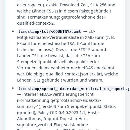
ec.europa.eu), exakte Download-Zeit, SHA-256 und
welche Länder-TSL(s) in diesem Paket gebündelt
sind. Formatkennung: getproofanchor-eidas-
qualified-context-2.
— EU-
timestamp/tsl/<COUNTRY>.xml
Mitgliedstaaten-Vertrauensliste in XML-Form (z. B.
EE.xml für eine estnische TSA, CZ.xml für die
tschechische usw.). Dies ist die ETSI-Standard-
Länder-TSL, die beweist, dass die TSA zum
Stempelzeitpunkt offiziell als qualifizierter
Vertrauensdiensteanbieter nach eIDAS anerkannt
war. Die obige qualified_context.json erklärt, welche
Länder-TSLs gebündelt wurden und warum.
timestamp/<proof_id>.eidas_verification_report.j
— interner eIDAS-Verifizierungsbericht
(Formatkennung getproofanchor-eidas-tsr-
summary-1), erstellt zum Stempelzeitpunkt: Status
(granted), Policy-OID 0.4.0.2023.1.1, Hash-
Algorithmus, Imprint-Digest in Hex,
signature_verified-Flag, vollständige