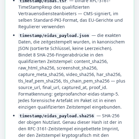
— binäre RFC-3161-
timestamp/eidas.tsr
TimeStampResp des qualifizierten
Vertrauensdiensteanbieters — CMS-signiert, im
selben Standard-PKI-Format, das EU-Gerichte und
Regulierer verwenden
— die exakten
timestamp/eidas_payload.json
Daten, die zeitgestempelt wurden, in kanonischem
JSON (sortierte Schlüssel, keine Leerzeichen).
Bindet 8 SHA-256-Fingerabdrücke in den
qualifizierten Zeitstempel: content_sha256,
raw_html_sha256, screenshot_sha256,
capture_meta_sha256, video_sha256, har_sha256,
tls_leaf_pem_sha256, tls_chain_pem_sha256 — plus
source_url, final_url, captured_at, proof_id.
Formatkennung: getproofanchor-eidas-stamp-5.
Jedes forensische Artefakt im Paket ist in einen
einzigen qualifizierten Zeitstempel eingebunden.
— SHA-256
timestamp/eidas_payload.sha256
der obigen Nutzlast. Genau dieser Hash ist der in
den RFC-3161-Zeitstempel eingebettete Imprint,
der den Zeitstempel kryptografisch mit den