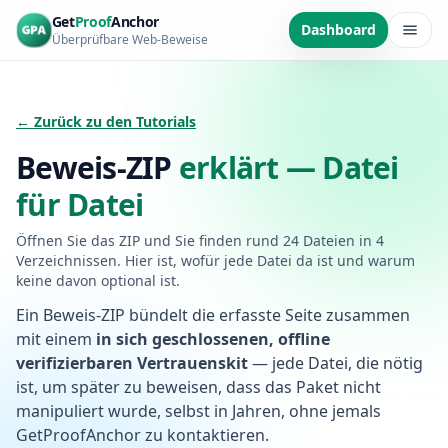
Zum Hauptinhalt springen
Get
Proof
Anchor
Dashboard
Überprüfbare Web-Beweise
← Zurück zu den Tutorials
Beweis-ZIP
erklärt — Datei
für Datei
Öffnen Sie das ZIP und Sie finden rund 24 Dateien in 4
Verzeichnissen. Hier ist, wofür jede Datei da ist und warum
keine davon optional ist.
Ein Beweis-ZIP bündelt die erfasste Seite zusammen
mit einem
in sich geschlossenen, offline
verifizierbaren Vertrauenskit
— jede Datei, die nötig
ist, um später zu beweisen, dass das Paket nicht
manipuliert wurde, selbst in Jahren, ohne jemals
GetProofAnchor zu kontaktieren.