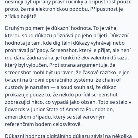
nesmějí být upírány právní účinky a přípustnost pouze
proto, že má elektronickou podobu. Přípustnost je
zřídka bojiště.
Druhým pojmem je důkazní hodnota. To je váha,
kterou soud důkazu přiznává po jeho přijetí. Důkazní
hodnota je tam, kde digitální důkazy vyhrávají nebo
prohrávají případy. Screenshot, který je přijat, ale není
mu dána žádná váha, je funkčně ekvivalentní důkazu,
který byl vyloučen. Protistrana argumentuje, že
screenshot mohl být upraven, že časové razítko je jen
tvrzení na úrovni operačního systému, že chain of
custody je narušen — a soud souhlasí, že důkaz
prokazuje pouze to, že někdo pořídil screenshot
zobrazující něco, co vypadá jako obsah. Toto se stalo v
Edwards v. Junior State of America Foundation,
americkém případu, který se stal varovným
referenčním bodem celosvětově.
Důkazní hodnota digitálního důkazu závisí na několika