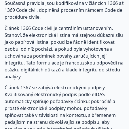
Současná pravidla jsou kodifikována v článcích 1366 až
1369 Code civil, doplněná procesním rámcem Code de
procédure civile.
Článek 1366 Code civil je centrálním ustanovením.
Stanoví, že elektronická listina má stejnou důkazní sílu
jako papírová listina, pokud lze řádně identifikovat
osobu, od níž pochází, a pokud byla vyhotovena a
uchována za podmínek povahy zaručujících její
integritu. Tato formulace je francouzskou odpovědí na
otázku digitálních důkazů a klade integritu do středu
analýzy.
Článek 1367 se zabývá elektronickými podpisy.
Kvalifikovaný elektronický podpis podle eIDAS
automaticky splňuje požadavky článku; pokročilé a
prosté elektronické podpisy mohou požadavky
splňovat také v závislosti na kontextu, s břemenem
padajícím na stranu dovolávající se podpisu, aby
prokázala soulad s integritními požadavky článku