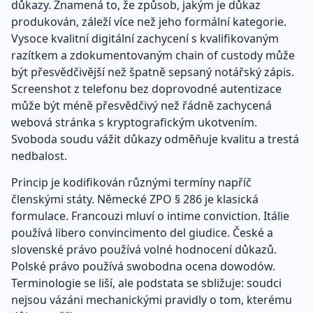
důkazy. Znamená to, že způsob, jakým je důkaz
produkován, záleží více než jeho formální kategorie.
Vysoce kvalitní digitální zachycení s kvalifikovaným
razítkem a zdokumentovaným chain of custody může
být přesvědčivější než špatně sepsaný notářský zápis.
Screenshot z telefonu bez doprovodné autentizace
může být méně přesvědčivý než řádně zachycená
webová stránka s kryptografickým ukotvením.
Svoboda soudu vážit důkazy odměňuje kvalitu a trestá
nedbalost.
Princip je kodifikován různými termíny napříč
členskými státy. Německé ZPO § 286 je klasická
formulace. Francouzi mluví o intime conviction. Itálie
používá libero convincimento del giudice. České a
slovenské právo používá volné hodnocení důkazů.
Polské právo používá swobodna ocena dowodów.
Terminologie se liší, ale podstata se sbližuje: soudci
nejsou vázáni mechanickými pravidly o tom, kterému