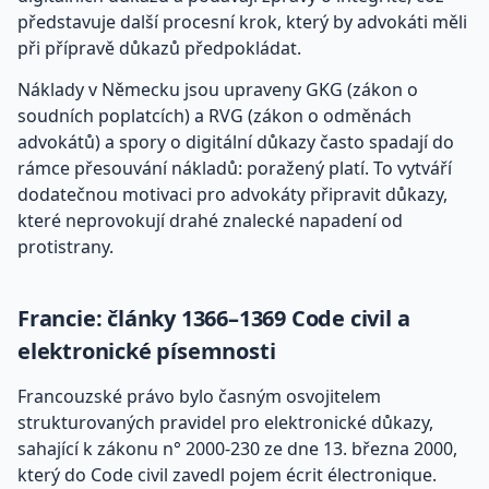
představuje další procesní krok, který by advokáti měli
při přípravě důkazů předpokládat.
Náklady v Německu jsou upraveny GKG (zákon o
soudních poplatcích) a RVG (zákon o odměnách
advokátů) a spory o digitální důkazy často spadají do
rámce přesouvání nákladů: poražený platí. To vytváří
dodatečnou motivaci pro advokáty připravit důkazy,
které neprovokují drahé znalecké napadení od
protistrany.
Francie: články 1366–1369 Code civil a
elektronické písemnosti
Francouzské právo bylo časným osvojitelem
strukturovaných pravidel pro elektronické důkazy,
sahající k zákonu n° 2000-230 ze dne 13. března 2000,
který do Code civil zavedl pojem écrit électronique.