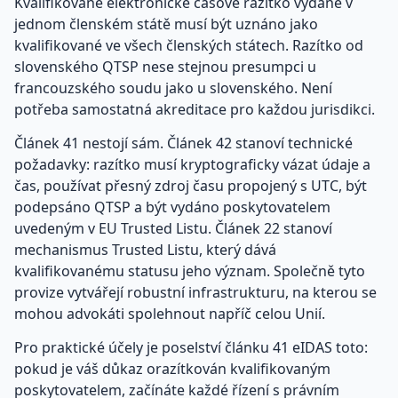
Kvalifikované elektronické časové razítko vydané v
jednom členském státě musí být uznáno jako
kvalifikované ve všech členských státech. Razítko od
slovenského QTSP nese stejnou presumpci u
francouzského soudu jako u slovenského. Není
potřeba samostatná akreditace pro každou jurisdikci.
Článek 41 nestojí sám. Článek 42 stanoví technické
požadavky: razítko musí kryptograficky vázat údaje a
čas, používat přesný zdroj času propojený s UTC, být
podepsáno QTSP a být vydáno poskytovatelem
uvedeným v EU Trusted Listu. Článek 22 stanoví
mechanismus Trusted Listu, který dává
kvalifikovanému statusu jeho význam. Společně tyto
provize vytvářejí robustní infrastrukturu, na kterou se
mohou advokáti spolehnout napříč celou Unií.
Pro praktické účely je poselství článku 41 eIDAS toto:
pokud je váš důkaz orazítkován kvalifikovaným
poskytovatelem, začínáte každé řízení s právním