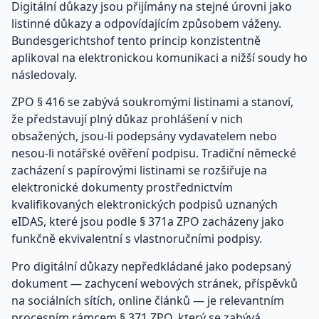
Digitální důkazy jsou přijímány na stejné úrovni jako
listinné důkazy a odpovídajícím způsobem váženy.
Bundesgerichtshof tento princip konzistentně
aplikoval na elektronickou komunikaci a nižší soudy ho
následovaly.
ZPO § 416 se zabývá soukromými listinami a stanoví,
že představují plný důkaz prohlášení v nich
obsažených, jsou-li podepsány vydavatelem nebo
nesou-li notářské ověření podpisu. Tradiční německé
zacházení s papírovými listinami se rozšiřuje na
elektronické dokumenty prostřednictvím
kvalifikovaných elektronických podpisů uznaných
eIDAS, které jsou podle § 371a ZPO zacházeny jako
funkčně ekvivalentní s vlastnoručními podpisy.
Pro digitální důkazy nepředkládané jako podepsaný
dokument — zachycení webových stránek, příspěvků
na sociálních sítích, online článků — je relevantním
procesním rámcem § 371 ZPO, který se zabývá