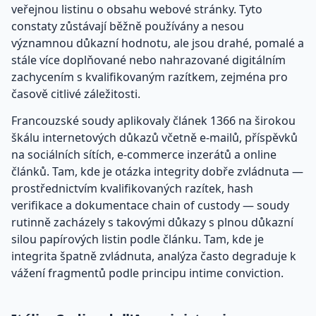
veřejnou listinu o obsahu webové stránky. Tyto
constaty zůstávají běžně používány a nesou
významnou důkazní hodnotu, ale jsou drahé, pomalé a
stále více doplňované nebo nahrazované digitálním
zachycením s kvalifikovaným razítkem, zejména pro
časově citlivé záležitosti.
Francouzské soudy aplikovaly článek 1366 na širokou
škálu internetových důkazů včetně e-mailů, příspěvků
na sociálních sítích, e-commerce inzerátů a online
článků. Tam, kde je otázka integrity dobře zvládnuta —
prostřednictvím kvalifikovaných razítek, hash
verifikace a dokumentace chain of custody — soudy
rutinně zacházely s takovými důkazy s plnou důkazní
silou papírových listin podle článku. Tam, kde je
integrita špatně zvládnuta, analýza často degraduje k
vážení fragmentů podle principu intime conviction.