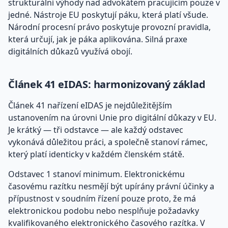
strukturální výhody nad advokátem pracujícím pouze v
jedné. Nástroje EU poskytují páku, která platí všude.
Národní procesní právo poskytuje provozní pravidla,
která určují, jak je páka aplikována. Silná praxe
digitálních důkazů využívá obojí.
Článek 41 eIDAS: harmonizovaný základ
Článek 41 nařízení eIDAS je nejdůležitějším
ustanovením na úrovni Unie pro digitální důkazy v EU.
Je krátký — tři odstavce — ale každý odstavec
vykonává důležitou práci, a společně stanoví rámec,
který platí identicky v každém členském státě.
Odstavec 1 stanoví minimum. Elektronickému
časovému razítku nesmějí být upírány právní účinky a
přípustnost v soudním řízení pouze proto, že má
elektronickou podobu nebo nesplňuje požadavky
kvalifikovaného elektronického časového razítka. V