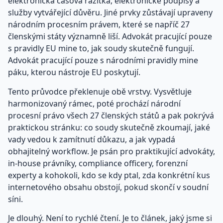
elektronická časová razítka, elektronické podpisy a
služby vytvářející důvěru. Jiné prvky zůstávají upraveny
národním procesním právem, které se napříč 27
členskými státy významně liší. Advokát pracující pouze
s pravidly EU mine to, jak soudy skutečně fungují.
Advokát pracující pouze s národními pravidly mine
páku, kterou nástroje EU poskytují.
Tento průvodce překlenuje obě vrstvy. Vysvětluje
harmonizovaný rámec, poté prochází národní
procesní právo všech 27 členských států a pak pokrývá
praktickou stránku: co soudy skutečně zkoumají, jaké
vady vedou k zamítnutí důkazu, a jak vypadá
obhajitelný workflow. Je psán pro praktikující advokáty,
in-house právníky, compliance officery, forenzní
experty a kohokoli, kdo se kdy ptal, zda konkrétní kus
internetového obsahu obstojí, pokud skončí v soudní
síni.
Je dlouhý. Není to rychlé čtení. Je to článek, jaký jsme si