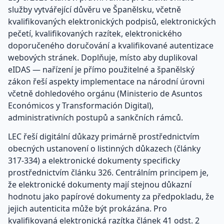
služby vytvářející důvěru ve Španělsku, včetně
kvalifikovaných elektronických podpisů, elektronických
pečetí, kvalifikovaných razítek, elektronického
doporučeného doručování a kvalifikované autentizace
webových stránek. Doplňuje, místo aby duplikoval
eIDAS — nařízení je přímo použitelné a španělský
zákon řeší aspekty implementace na národní úrovni
včetně dohledového orgánu (Ministerio de Asuntos
Económicos y Transformación Digital),
administrativních postupů a sankčních rámců.
LEC řeší digitální důkazy primárně prostřednictvím
obecných ustanovení o listinných důkazech (články
317-334) a elektronické dokumenty specificky
prostřednictvím článku 326. Centrálním principem je,
že elektronické dokumenty mají stejnou důkazní
hodnotu jako papírové dokumenty za předpokladu, že
jejich autenticita může být prokázána. Pro
kvalifikovaná elektronická razítka článek 41 odst. 2