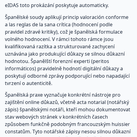
eIDAS toto prokázání poskytuje automaticky.
Španělské soudy aplikují princip valoración conforme
a las reglas de la sana crítica (hodnocení podle
pravidel zdravé kritiky), což je španělská formulace
volného hodnocení. V rámci tohoto rámce jsou
kvalifikovaná razítka a strukturované zachycení
uznávána jako produkující důkazy se silnou důkazní
hodnotou. Španělští forenzní experti (peritos
informáticos) pravidelně hodnotí digitální důkazy a
poskytují odborné zprávy podporující nebo napadající
tvrzení o autenticitě.
Španělská praxe vyznačuje konkrétní nástroje pro
zajištění online důkazů, včetně acta notarial (notářský
zápis) španělskými notáři, kteří mohou dokumentovat
stav webových stránek v konkrétních časech
způsobem funkčně podobným francouzským huissier
constatům. Tyto notářské zápisy nesou silnou důkazní