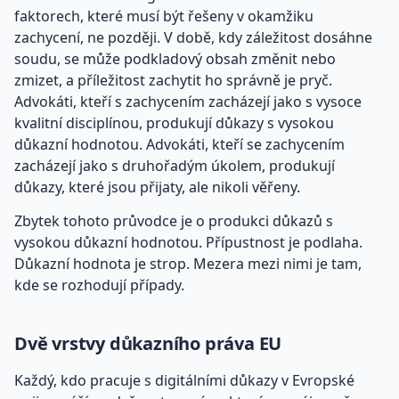
faktorech, které musí být řešeny v okamžiku
zachycení, ne později. V době, kdy záležitost dosáhne
soudu, se může podkladový obsah změnit nebo
zmizet, a příležitost zachytit ho správně je pryč.
Advokáti, kteří s zachycením zacházejí jako s vysoce
kvalitní disciplínou, produkují důkazy s vysokou
důkazní hodnotou. Advokáti, kteří se zachycením
zacházejí jako s druhořadým úkolem, produkují
důkazy, které jsou přijaty, ale nikoli věřeny.
Zbytek tohoto průvodce je o produkci důkazů s
vysokou důkazní hodnotou. Přípustnost je podlaha.
Důkazní hodnota je strop. Mezera mezi nimi je tam,
kde se rozhodují případy.
Dvě vrstvy důkazního práva EU
Každý, kdo pracuje s digitálními důkazy v Evropské