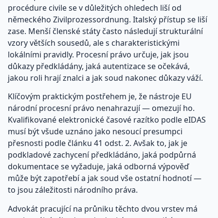
procédure civile se v důležitých ohledech liší od
německého Zivilprozessordnung. Italský přístup se liší
zase. Menší členské státy často následují strukturální
vzory větších sousedů, ale s charakteristickými
lokálními pravidly. Procesní právo určuje, jak jsou
důkazy předkládány, jaká autentizace se očekává,
jakou roli hrají znalci a jak soud nakonec důkazy váží.
Klíčovým praktickým postřehem je, že nástroje EU
národní procesní právo nenahrazují — omezují ho.
Kvalifikované elektronické časové razítko podle eIDAS
musí být všude uznáno jako nesoucí presumpci
přesnosti podle článku 41 odst. 2. Avšak to, jak je
podkladové zachycení předkládáno, jaká podpůrná
dokumentace se vyžaduje, jaká odborná výpověď
může být zapotřebí a jak soud vše ostatní hodnotí —
to jsou záležitosti národního práva.
Advokát pracující na průniku těchto dvou vrstev má