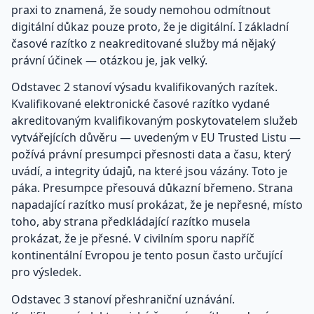
praxi to znamená, že soudy nemohou odmítnout
digitální důkaz pouze proto, že je digitální. I základní
časové razítko z neakreditované služby má nějaký
právní účinek — otázkou je, jak velký.
Odstavec 2 stanoví výsadu kvalifikovaných razítek.
Kvalifikované elektronické časové razítko vydané
akreditovaným kvalifikovaným poskytovatelem služeb
vytvářejících důvěru — uvedeným v EU Trusted Listu —
požívá právní presumpci přesnosti data a času, který
uvádí, a integrity údajů, na které jsou vázány. Toto je
páka. Presumpce přesouvá důkazní břemeno. Strana
napadající razítko musí prokázat, že je nepřesné, místo
toho, aby strana předkládající razítko musela
prokázat, že je přesné. V civilním sporu napříč
kontinentální Evropou je tento posun často určující
pro výsledek.
Odstavec 3 stanoví přeshraniční uznávání.