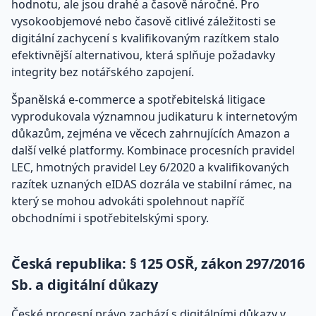
hodnotu, ale jsou drahé a časově náročné. Pro
vysokoobjemové nebo časově citlivé záležitosti se
digitální zachycení s kvalifikovaným razítkem stalo
efektivnější alternativou, která splňuje požadavky
integrity bez notářského zapojení.
Španělská e-commerce a spotřebitelská litigace
vyprodukovala významnou judikaturu k internetovým
důkazům, zejména ve věcech zahrnujících Amazon a
další velké platformy. Kombinace procesních pravidel
LEC, hmotných pravidel Ley 6/2020 a kvalifikovaných
razítek uznaných eIDAS dozrála ve stabilní rámec, na
který se mohou advokáti spolehnout napříč
obchodními i spotřebitelskými spory.
Česká republika: § 125 OSŘ, zákon 297/2016
Sb. a digitální důkazy
České procesní právo zachází s digitálními důkazy v