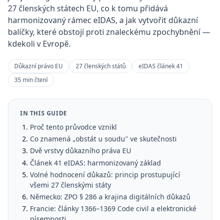
27 členských státech EU, co k tomu přidává
harmonizovaný rámec eIDAS, a jak vytvořit důkazní
balíčky, které obstojí proti znaleckému zpochybnění —
kdekoli v Evropě.
Důkazní právo EU
27 členských států
eIDAS článek 41
35 min čtení
IN THIS GUIDE
Proč tento průvodce vznikl
Co znamená „obstát u soudu" ve skutečnosti
Dvě vrstvy důkazního práva EU
Článek 41 eIDAS: harmonizovaný základ
Volné hodnocení důkazů: princip prostupující
všemi 27 členskými státy
Německo: ZPO § 286 a krajina digitálních důkazů
Francie: články 1366–1369 Code civil a elektronické
písemnosti