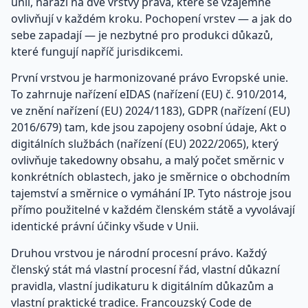
unii, naráží na dvě vrstvy práva, které se vzájemně
ovlivňují v každém kroku. Pochopení vrstev — a jak do
sebe zapadají — je nezbytné pro produkci důkazů,
které fungují napříč jurisdikcemi.
První vrstvou je harmonizované právo Evropské unie.
To zahrnuje nařízení eIDAS (nařízení (EU) č. 910/2014,
ve znění nařízení (EU) 2024/1183), GDPR (nařízení (EU)
2016/679) tam, kde jsou zapojeny osobní údaje, Akt o
digitálních službách (nařízení (EU) 2022/2065), který
ovlivňuje takedowny obsahu, a malý počet směrnic v
konkrétních oblastech, jako je směrnice o obchodním
tajemství a směrnice o vymáhání IP. Tyto nástroje jsou
přímo použitelné v každém členském státě a vyvolávají
identické právní účinky všude v Unii.
Druhou vrstvou je národní procesní právo. Každý
členský stát má vlastní procesní řád, vlastní důkazní
pravidla, vlastní judikaturu k digitálním důkazům a
vlastní praktické tradice. Francouzský Code de