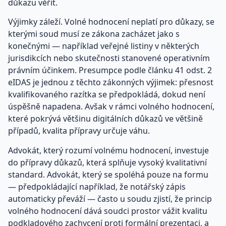
důkazu věřit.
Výjimky záleží. Volné hodnocení neplatí pro důkazy, se
kterými soud musí ze zákona zacházet jako s
konečnými — například veřejné listiny v některých
jurisdikcích nebo skutečnosti stanovené operativním
právním účinkem. Presumpce podle článku 41 odst. 2
eIDAS je jednou z těchto zákonných výjimek: přesnost
kvalifikovaného razítka se předpokládá, dokud není
úspěšně napadena. Avšak v rámci volného hodnocení,
které pokrývá většinu digitálních důkazů ve většině
případů, kvalita přípravy určuje váhu.
Advokát, který rozumí volnému hodnocení, investuje
do přípravy důkazů, která splňuje vysoký kvalitativní
standard. Advokát, který se spoléhá pouze na formu
— předpokládající například, že notářský zápis
automaticky převáží — často u soudu zjistí, že princip
volného hodnocení dává soudci prostor vážit kvalitu
podkladového zachycení proti formální prezentaci, a