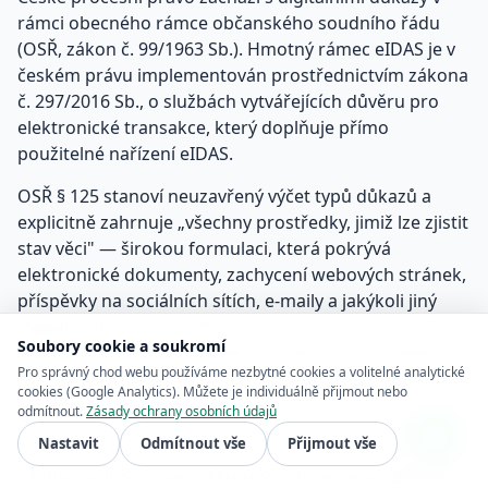
rámci obecného rámce občanského soudního řádu
(OSŘ, zákon č. 99/1963 Sb.). Hmotný rámec eIDAS je v
českém právu implementován prostřednictvím zákona
č. 297/2016 Sb., o službách vytvářejících důvěru pro
elektronické transakce, který doplňuje přímo
použitelné nařízení eIDAS.
OSŘ § 125 stanoví neuzavřený výčet typů důkazů a
explicitně zahrnuje „všechny prostředky, jimiž lze zjistit
stav věci" — širokou formulaci, která pokrývá
elektronické dokumenty, zachycení webových stránek,
příspěvky na sociálních sítích, e-maily a jakýkoli jiný
digitální obsah relevantní pro spor. Neuzavřený výčet
Soubory cookie a soukromí
zajišťuje přípustnost digitálních důkazů jako záležitosti
Pro správný chod webu používáme nezbytné cookies a volitelné analytické
principu.
cookies (Google Analytics). Můžete je individuálně přijmout nebo
odmítnout.
Zásady ochrany osobních údajů
OSŘ § 132 kodifikuje princip volného hodnocení
Nastavit
Odmítnout vše
Přijmout vše
důkazů. Soud hodnotí důkazy podle své individuální
úvahy, s ohledem na všechny okolnosti, bez rigidních