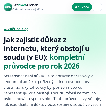
Přeskočit na hlavní obsah
Get
Proof
Anchor
Aplikace
Ověřitelný webový důkaz
← Zpět na blog
Jak zajistit důkaz z
internetu, který obstojí u
soudu (v EU):
kompletní
průvodce pro rok 2026
Screenshot není důkaz. Je to obrázek obrazovky v
jednom okamžiku, pořízený jednou osobou, bez
vlastní záruky toho, kdy byl pořízen nebo co
reprezentuje. Zda obstojí u soudu, závisí na tom, co
bylo uchováno spolu s ním. Tento průvodce vysvětluje,
jak jsou digitální důkazy posuzovány u soudů ve všech