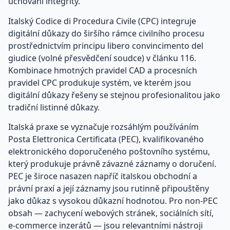
uchování integrity.
Italský Codice di Procedura Civile (CPC) integruje
digitální důkazy do širšího rámce civilního procesu
prostřednictvím principu libero convincimento del
giudice (volné přesvědčení soudce) v článku 116.
Kombinace hmotných pravidel CAD a procesních
pravidel CPC produkuje systém, ve kterém jsou
digitální důkazy řešeny se stejnou profesionalitou jako
tradiční listinné důkazy.
Italská praxe se vyznačuje rozsáhlým používáním
Posta Elettronica Certificata (PEC), kvalifikovaného
elektronického doporučeného poštovního systému,
který produkuje právně závazné záznamy o doručení.
PEC je široce nasazen napříč italskou obchodní a
právní praxí a její záznamy jsou rutinně připouštěny
jako důkaz s vysokou důkazní hodnotou. Pro non-PEC
obsah — zachycení webových stránek, sociálních sítí,
e-commerce inzerátů — jsou relevantními nástroji