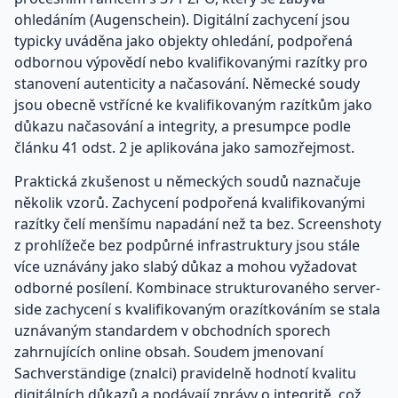
ohledáním (Augenschein). Digitální zachycení jsou
typicky uváděna jako objekty ohledání, podpořená
odbornou výpovědí nebo kvalifikovanými razítky pro
stanovení autenticity a načasování. Německé soudy
jsou obecně vstřícné ke kvalifikovaným razítkům jako
důkazu načasování a integrity, a presumpce podle
článku 41 odst. 2 je aplikována jako samozřejmost.
Praktická zkušenost u německých soudů naznačuje
několik vzorů. Zachycení podpořená kvalifikovanými
razítky čelí menšímu napadání než ta bez. Screenshoty
z prohlížeče bez podpůrné infrastruktury jsou stále
více uznávány jako slabý důkaz a mohou vyžadovat
odborné posílení. Kombinace strukturovaného server-
side zachycení s kvalifikovaným orazítkováním se stala
uznávaným standardem v obchodních sporech
zahrnujících online obsah. Soudem jmenovaní
Sachverständige (znalci) pravidelně hodnotí kvalitu
digitálních důkazů a podávají zprávy o integritě, což