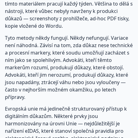
tímto materiálem pracují každý týden. Většina to dělá s
nástroji, které vůbec nebyly navrženy k produkci
důkazů — screenshoty z prohlížeče, ad-hoc PDF tisky,
kopie vložené do Wordu.
Tyto metody někdy fungují. Někdy nefungují. Variace
není náhodná. Závisí na tom, zda důkaz nese technické
a procesní markery, které soudu umožňují zacházet s
ním jako se spolehlivým. Advokáti, kteří těmto
markerům rozumí, produkují důkazy, které obstojí.
Advokáti, kteří jim nerozumí, produkují důkazy, které
jsou napadány, ztrácejí váhu nebo jsou vyloučeny —
často v nejhorším možném okamžiku, po letech
přípravy.
Evropská unie má jedinečně strukturovaný přístup k
digitálním důkazům. Některé prvky jsou
harmonizovány na úrovni Unie — nejdůležitější je
nařízení eIDAS, které stanoví společná pravidla pro