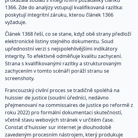
1366. Zde do analýzy vstupují kvalifikovaná razítka:
poskytují integritní záruku, kterou článek 1366
vyžaduje.
Článek 1368 řeší, co se stane, když obě strany předloží
elektronické listiny stejného dokumentu. Soud
upřednostní verzi s nejspolehlivějšími indikátory
integrity. To efektivně odměňuje kvalitu zachycení.
Strana s kvalifikovanými razítky a strukturovaným
zachycením v tomto scénáři poráží stranu se
screenshoty.
Francouzský civilní proces se tradičně spoléhá na
huissier de justice (soudní úředníci, nedávno
přejmenovaní na commissaires de justice po reformě z
roku 2022) pro formální dokumentaci skutečností,
včetně stavu webových stránek v určitém čase.
Constat d'huissier sur internet je dlouhodobě
zavedeným procesním nástrojem, který produkuje