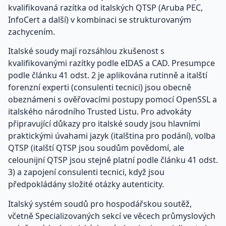
kvalifikovaná razítka od italských QTSP (Aruba PEC,
InfoCert a další) v kombinaci se strukturovaným
zachycením.
Italské soudy mají rozsáhlou zkušenost s
kvalifikovanými razítky podle eIDAS a CAD. Presumpce
podle článku 41 odst. 2 je aplikována rutinně a italští
forenzní experti (consulenti tecnici) jsou obecně
obeznámeni s ověřovacími postupy pomocí OpenSSL a
italského národního Trusted Listu. Pro advokáty
připravující důkazy pro italské soudy jsou hlavními
praktickými úvahami jazyk (italština pro podání), volba
QTSP (italští QTSP jsou soudům povědomí, ale
celounijní QTSP jsou stejně platní podle článku 41 odst.
3) a zapojení consulenti tecnici, když jsou
předpokládány složité otázky autenticity.
Italský systém soudů pro hospodářskou soutěž,
včetně Specializovaných sekcí ve věcech průmyslových