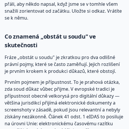
přáli, aby někdo napsal, když jsme se v tomhle všem
snažili zorientovat od začátku. Uložte si odkaz. Vrátíte
se k němu.
Co znamená „obstát u soudu" ve
skutečnosti
Fráze „obstát u soudu" je zkratkou pro dva odlišné
právní pojmy, které se často zaměňují. Jejich rozlišení
je prvním krokem k produkci důkazů, které obstojí.
Prvním pojmem je přípustnost. To je prahová otázka,
zda soud důkaz vůbec přijme. V evropské tradici je
přípustnost obecně velkorysá pro digitální důkazy —
většina jurisdikcí přijímá elektronické dokumenty a
screenshoty v zásadě, pokud jsou relevantní a nebyly
získány nezákonně. Článek 41 odst. 1 eIDAS to posiluje
na úrovni Unie: elektronickému časovému razítku