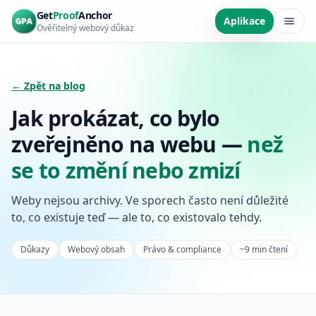
Přeskočit na hlavní obsah
Get
Proof
Anchor
Aplikace
Ověřitelný webový důkaz
← Zpět na blog
Jak prokázat, co bylo
zveřejněno na webu —
než
se to změní nebo zmizí
Weby nejsou archivy. Ve sporech často není důležité
to, co existuje teď — ale to, co existovalo tehdy.
Důkazy
Webový obsah
Právo & compliance
~9 min čtení