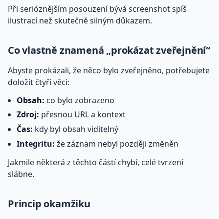
Při serióznějším posouzení bývá screenshot spíš
ilustrací než skutečně silným důkazem.
Co vlastně znamená „prokázat zveřejnění“
Abyste prokázali, že něco bylo zveřejněno, potřebujete
doložit čtyři věci:
Obsah:
co bylo zobrazeno
Zdroj:
přesnou URL a kontext
Čas:
kdy byl obsah viditelný
Integritu:
že záznam nebyl později změněn
Jakmile některá z těchto částí chybí, celé tvrzení
slábne.
Princip okamžiku