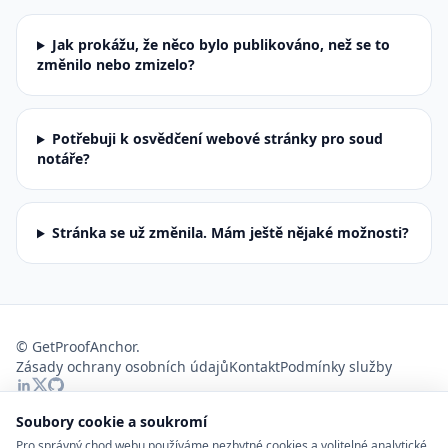
Jak prokážu, že něco bylo publikováno, než se to
změnilo nebo zmizelo?
Potřebuji k osvědčení webové stránky pro soud
notáře?
Stránka se už změnila. Mám ještě nějaké možnosti?
©
GetProofAnchor.
Zásady ochrany osobních údajů
Kontakt
Podmínky služby
Soubory cookie a soukromí
EN
CZ
DE
FR
Pro správný chod webu používáme nezbytné cookies a volitelné analytické