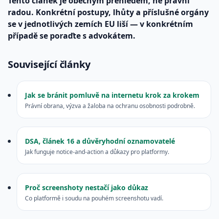
Tento článek je obecným přehledem, ne právní
radou. Konkrétní postupy, lhůty a příslušné orgány
se v jednotlivých zemích EU liší — v konkrétním
případě se poraďte s advokátem.
Související články
Jak se bránit pomluvě na internetu krok za krokem
Právní obrana, výzva a žaloba na ochranu osobnosti podrobně.
DSA, článek 16 a důvěryhodní oznamovatelé
Jak funguje notice-and-action a důkazy pro platformy.
Proč screenshoty nestačí jako důkaz
Co platformě i soudu na pouhém screenshotu vadí.