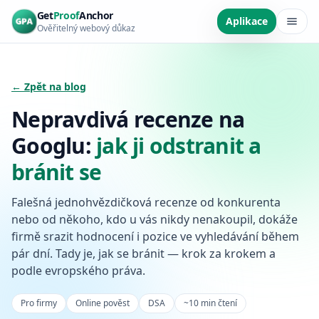
Přeskočit na hlavní obsah
Get
Proof
Anchor
Aplikace
Ověřitelný webový důkaz
← Zpět na blog
Nepravdivá recenze na
Googlu:
jak ji odstranit a
bránit se
Falešná jednohvězdičková recenze od konkurenta
nebo od někoho, kdo u vás nikdy nenakoupil, dokáže
firmě srazit hodnocení i pozice ve vyhledávání během
pár dní. Tady je, jak se bránit — krok za krokem a
podle evropského práva.
Pro firmy
Online pověst
DSA
~10 min čtení