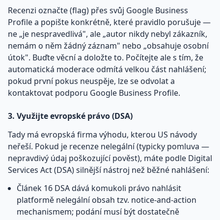
Recenzi označte (flag) přes svůj Google Business
Profile a popište konkrétně, které pravidlo porušuje —
ne „je nespravedlivá", ale „autor nikdy nebyl zákazník,
nemám o něm žádný záznam" nebo „obsahuje osobní
útok". Buďte věcní a doložte to. Počítejte ale s tím, že
automatická moderace odmítá velkou část nahlášení;
pokud první pokus neuspěje, lze se odvolat a
kontaktovat podporu Google Business Profile.
3. Využijte evropské právo (DSA)
Tady má evropská firma výhodu, kterou US návody
neřeší. Pokud je recenze nelegální (typicky pomluva —
nepravdivý údaj poškozující pověst), máte podle Digital
Services Act (DSA) silnější nástroj než běžné nahlášení:
Článek 16 DSA dává komukoli právo nahlásit
platformě nelegální obsah tzv. notice-and-action
mechanismem; podání musí být dostatečně