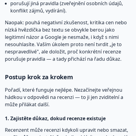
porušují jiná pravidla (zveřejnění osobních údajů,
konflikt zájmů, vydírání).
Naopak: pouhá negativní zkušenost, kritika cen nebo
nízká hvězdička bez textu se obvykle berou jako
legitimní názor a Google je nesmaže, i když s nimi
nesouhlasíte. Vaším úkolem proto není tvrdit „je to
nespravedlivé", ale doložit, proč konkrétní recenze
porušuje pravidla — a tady přichází na řadu důkaz.
Postup krok za krokem
Pořadí, které funguje nejlépe. Nezačínejte veřejnou
hádkou v odpovědi na recenzi — to ji jen zviditelní a
může přilákat další.
1. Zajistěte důkaz, dokud recenze existuje
Recenzent může recenzi kdykoli upravit nebo smazat,