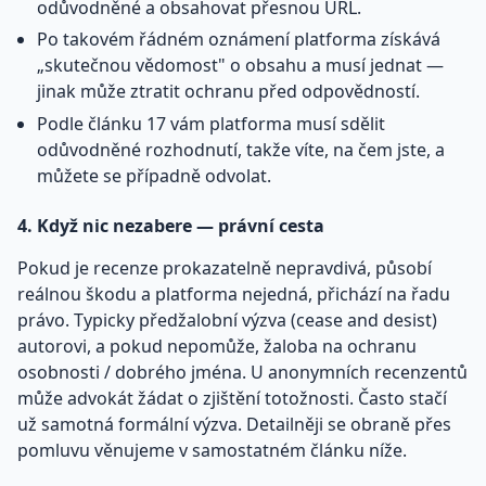
odůvodněné a obsahovat přesnou URL.
Po takovém řádném oznámení platforma získává
„skutečnou vědomost" o obsahu a musí jednat —
jinak může ztratit ochranu před odpovědností.
Podle článku 17 vám platforma musí sdělit
odůvodněné rozhodnutí, takže víte, na čem jste, a
můžete se případně odvolat.
4. Když nic nezabere — právní cesta
Pokud je recenze prokazatelně nepravdivá, působí
reálnou škodu a platforma nejedná, přichází na řadu
právo. Typicky předžalobní výzva (cease and desist)
autorovi, a pokud nepomůže, žaloba na ochranu
osobnosti / dobrého jména. U anonymních recenzentů
může advokát žádat o zjištění totožnosti. Často stačí
už samotná formální výzva. Detailněji se obraně přes
pomluvu věnujeme v samostatném článku níže.