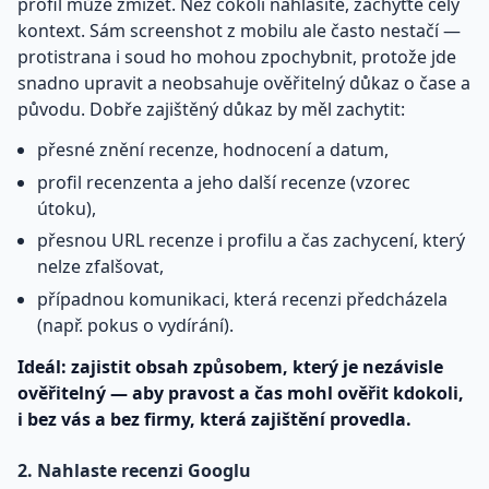
profil může zmizet. Než cokoli nahlásíte, zachyťte celý
kontext. Sám screenshot z mobilu ale často nestačí —
protistrana i soud ho mohou zpochybnit, protože jde
snadno upravit a neobsahuje ověřitelný důkaz o čase a
původu. Dobře zajištěný důkaz by měl zachytit:
přesné znění recenze, hodnocení a datum,
profil recenzenta a jeho další recenze (vzorec
útoku),
přesnou URL recenze i profilu a čas zachycení, který
nelze zfalšovat,
případnou komunikaci, která recenzi předcházela
(např. pokus o vydírání).
Ideál: zajistit obsah způsobem, který je nezávisle
ověřitelný — aby pravost a čas mohl ověřit kdokoli,
i bez vás a bez firmy, která zajištění provedla.
2. Nahlaste recenzi Googlu