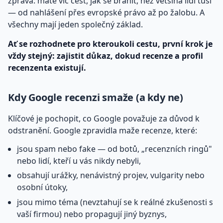
zpráva: máte víc cest, jak se bránit, než většina lidí tuší
— od nahlášení přes evropské právo až po žalobu. A
všechny mají jeden společný základ.
Ať se rozhodnete pro kteroukoli cestu, první krok je
vždy stejný: zajistit důkaz, dokud recenze a profil
recenzenta existují.
Kdy Google recenzi smaže (a kdy ne)
Klíčové je pochopit, co Google považuje za důvod k
odstranění. Google zpravidla maže recenze, které:
jsou spam nebo fake — od botů, „recenzních ringů"
nebo lidí, kteří u vás nikdy nebyli,
obsahují urážky, nenávistný projev, vulgarity nebo
osobní útoky,
jsou mimo téma (nevztahují se k reálné zkušenosti s
vaší firmou) nebo propagují jiný byznys,