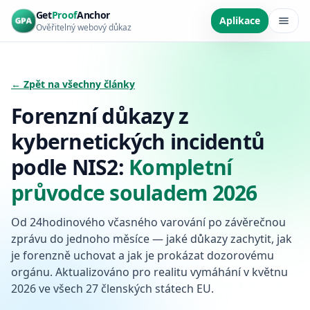
Přeskočit na hlavní obsah
Get
Proof
Anchor
Aplikace
Ověřitelný webový důkaz
← Zpět na všechny články
Forenzní důkazy z
kybernetických incidentů
podle NIS2:
Kompletní
průvodce souladem 2026
Od 24hodinového včasného varování po závěrečnou
zprávu do jednoho měsíce — jaké důkazy zachytit, jak
je forenzně uchovat a jak je prokázat dozorovému
orgánu. Aktualizováno pro realitu vymáhání v květnu
2026 ve všech 27 členských státech EU.