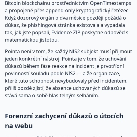
Bitcoin blockchainu prostřednictvím OpenTimestamps
a propojené přes append-only kryptografický řetězec.
Když dozorový orgán o dva měsíce později požádá o
důkaz, že phishingová stránka existovala a vypadala
tak, jak jste popsali, Evidence ZIP poskytne odpověď s
matematickou jistotou.
Pointa není v tom, že každý NIS2 subjekt musí přijmout
jeden konkrétní nástroj. Pointa je v tom, že uchování
důkazů během fáze reakce na incident je prvotřídní
povinností souladu podle NIS2 — a že organizace,
které tuto schopnost nevybudovaly před incidentem,
příliš pozdě zjistí, že absence uchovaných důkazů se
stává sama o sobě hlasitelným selháním.
Forenzní zachycení důkazů o útocích
na webu