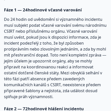
Fáze 1 — 24hodinové včasné varování
Do 24 hodin od uvědomění si významného incidentu
musí subjekt podat včasné varování svému národnímu
CSIRT nebo příslušnému orgánu. Včasné varování
musí uvést, pokud jsou k dispozici informace, zda je
incident podezřelý z toho, že byl způsoben
protiprávním nebo zlovolným jednáním, a zda by mohl
mít přeshraniční dopad. Toto není kompletní zpráva —
jejím účelem je upozornit orgány, aby se mohly
připravit na koordinovanou reakci a informovat
ostatní dotčené členské státy. Mezi obvyklá selhání v
této fázi patří absence předem zavedených
komunikačních kanálů s CSIRT, neexistence předem
připravené šablony a nejistota, zda událost dosud
splňuje práh významnosti.
Fáze 2 — 72hodinové hlášení incidentu