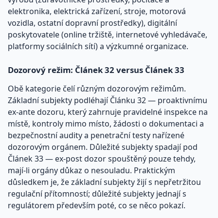
elektronika, elektrická zařízení, stroje, motorová
vozidla, ostatní dopravní prostředky), digitální
poskytovatele (online tržiště, internetové vyhledávače,
platformy sociálních sítí) a výzkumné organizace.
Dozorový režim: Článek 32 versus Článek 33
Obě kategorie čelí různým dozorovým režimům.
Základní subjekty podléhají Článku 32 — proaktivnímu
ex-ante dozoru, který zahrnuje pravidelné inspekce na
místě, kontroly mimo místo, žádosti o dokumentaci a
bezpečnostní audity a penetrační testy nařízené
dozorovým orgánem. Důležité subjekty spadají pod
Článek 33 — ex-post dozor spouštěný pouze tehdy,
mají-li orgány důkaz o nesouladu. Praktickým
důsledkem je, že základní subjekty žijí s nepřetržitou
regulační přítomností; důležité subjekty jednají s
regulátorem především poté, co se něco pokazí.