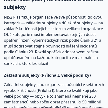
subjekty
NIS2 klasifikuje organizace ve své působnosti do dvou
kategorií — základní subjekty a důležité subjekty — na
základě kritičnosti jejich sektoru a velikosti organizace.
Obě kategorie musí implementovat stejných deset
opatření řízení kybernetických rizik podle Článku 21 a
musí dodržovat stejné povinnosti hlášení incidentů
podle Článku 23. Rozdíl spočívá v dozorovém režimu
uplatňovaném na každou kategorii a v maximálních
sankcích, které lze uložit.
Základní subjekty (Příloha I, velké podniky)
Základní subjekty jsou organizace působící v sektorech
vysoké kritičnosti (Příloha I), které se kvalifikují jako
velké podniky — obvykle to znamená nejméně 250
zaměstnanců nebo roční obrat přesahující 50 milionů
eur a bilanční sumu přesahující 43 milionů eur. Seznam