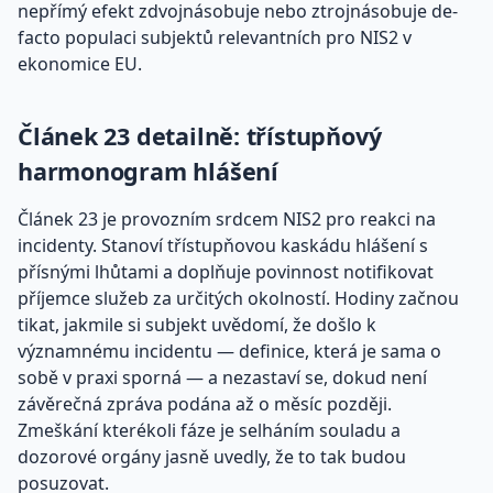
nepřímý efekt zdvojnásobuje nebo ztrojnásobuje de-
facto populaci subjektů relevantních pro NIS2 v
ekonomice EU.
Článek 23 detailně: třístupňový
harmonogram hlášení
Článek 23 je provozním srdcem NIS2 pro reakci na
incidenty. Stanoví třístupňovou kaskádu hlášení s
přísnými lhůtami a doplňuje povinnost notifikovat
příjemce služeb za určitých okolností. Hodiny začnou
tikat, jakmile si subjekt uvědomí, že došlo k
významnému incidentu — definice, která je sama o
sobě v praxi sporná — a nezastaví se, dokud není
závěrečná zpráva podána až o měsíc později.
Zmeškání kterékoli fáze je selháním souladu a
dozorové orgány jasně uvedly, že to tak budou
posuzovat.