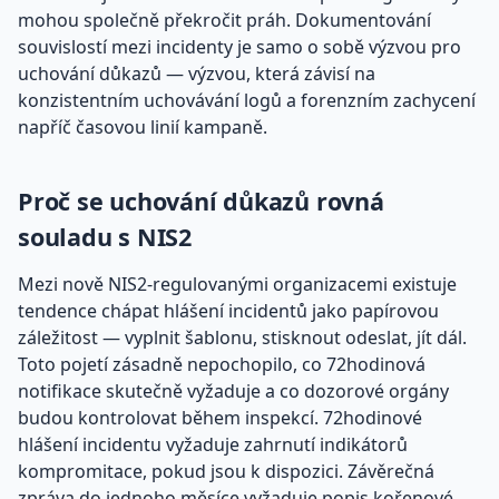
mohou společně překročit práh. Dokumentování
souvislostí mezi incidenty je samo o sobě výzvou pro
uchování důkazů — výzvou, která závisí na
konzistentním uchovávání logů a forenzním zachycení
napříč časovou linií kampaně.
Proč se uchování důkazů rovná
souladu s NIS2
Mezi nově NIS2-regulovanými organizacemi existuje
tendence chápat hlášení incidentů jako papírovou
záležitost — vyplnit šablonu, stisknout odeslat, jít dál.
Toto pojetí zásadně nepochopilo, co 72hodinová
notifikace skutečně vyžaduje a co dozorové orgány
budou kontrolovat během inspekcí. 72hodinové
hlášení incidentu vyžaduje zahrnutí indikátorů
kompromitace, pokud jsou k dispozici. Závěrečná
zpráva do jednoho měsíce vyžaduje popis kořenové