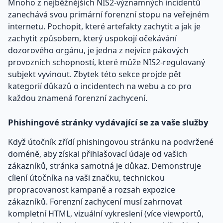
Mnoho z nejběžnějších NIS2-významných incidentů
zanechává svou primární forenzní stopu na veřejném
internetu. Pochopit, které artefakty zachytit a jak je
zachytit způsobem, který uspokojí očekávání
dozorového orgánu, je jedna z nejvíce pákových
provozních schopností, které může NIS2-regulovaný
subjekt vyvinout. Zbytek této sekce projde pět
kategorií důkazů o incidentech na webu a co pro
každou znamená forenzní zachycení.
Phishingové stránky vydávající se za vaše služby
Když útočník zřídí phishingovou stránku na podvržené
doméně, aby získal přihlašovací údaje od vašich
zákazníků, stránka samotná je důkaz. Demonstruje
cílení útočníka na vaši značku, technickou
propracovanost kampaně a rozsah expozice
zákazníků. Forenzní zachycení musí zahrnovat
kompletní HTML, vizuální vykreslení (více viewportů,