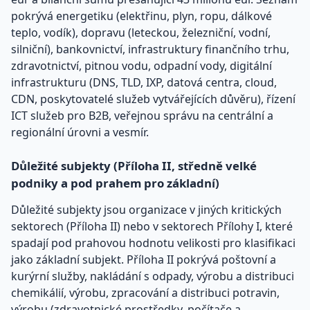
pokrývá energetiku (elektřinu, plyn, ropu, dálkové
teplo, vodík), dopravu (leteckou, železniční, vodní,
silniční), bankovnictví, infrastruktury finančního trhu,
zdravotnictví, pitnou vodu, odpadní vody, digitální
infrastrukturu (DNS, TLD, IXP, datová centra, cloud,
CDN, poskytovatelé služeb vytvářejících důvěru), řízení
ICT služeb pro B2B, veřejnou správu na centrální a
regionální úrovni a vesmír.
Důležité subjekty (Příloha II, středně velké
podniky a pod prahem pro základní)
Důležité subjekty jsou organizace v jiných kritických
sektorech (Příloha II) nebo v sektorech Přílohy I, které
spadají pod prahovou hodnotu velikosti pro klasifikaci
jako základní subjekt. Příloha II pokrývá poštovní a
kurýrní služby, nakládání s odpady, výrobu a distribuci
chemikálií, výrobu, zpracování a distribuci potravin,
výrobu (zdravotnické prostředky, počítače a