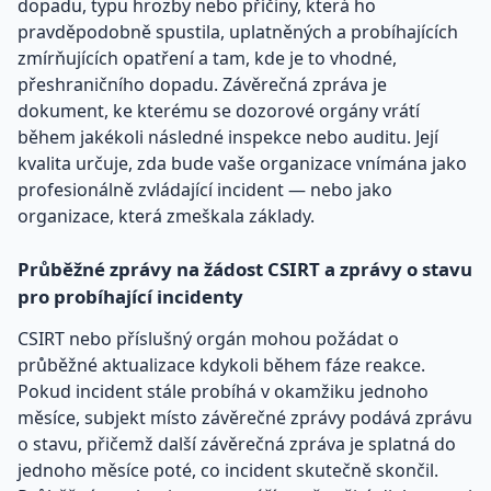
dopadu, typu hrozby nebo příčiny, která ho
pravděpodobně spustila, uplatněných a probíhajících
zmírňujících opatření a tam, kde je to vhodné,
přeshraničního dopadu. Závěrečná zpráva je
dokument, ke kterému se dozorové orgány vrátí
během jakékoli následné inspekce nebo auditu. Její
kvalita určuje, zda bude vaše organizace vnímána jako
profesionálně zvládající incident — nebo jako
organizace, která zmeškala základy.
Průběžné zprávy na žádost CSIRT a zprávy o stavu
pro probíhající incidenty
CSIRT nebo příslušný orgán mohou požádat o
průběžné aktualizace kdykoli během fáze reakce.
Pokud incident stále probíhá v okamžiku jednoho
měsíce, subjekt místo závěrečné zprávy podává zprávu
o stavu, přičemž další závěrečná zpráva je splatná do
jednoho měsíce poté, co incident skutečně skončil.