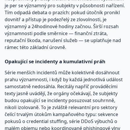
je per se významný pro subjekty v působnosti nařízení.
Tím odpadá debata o prazích: pokud útočník pronikl
dovnitř a přístup je podezřelý ze zlovolnosti, je
významný a 24hodinové hodiny začnou. Širší rozsah
významnosti podle směrnice — finanční ztráta,
reputační škoda, narušení služeb — se uplatňuje nad
rámec této základní úrovně.
Opakující se incidenty a kumulativní práh
Série menších incidentů může kolektivně dosáhnout
prahu významnosti, i když by každá jednotlivá událost
samostatně nedosáhla. Recitály napříč prováděcími
texty jasně uvádějí, že orgány očekávají, že subjekty
budou opakující se incidenty posuzovat souhrnně,
nikoli izolovaně. To je zvláště relevantní pro sektory
čelící trvalým útokům kampaňového typu: sekvence
pokusů o credential stuffing, série DDoS výbuchů o
malém objemu nebo koordinované phishingové vlny