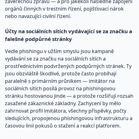
závěrečnou zprávu — a pro jakékoli následné zapojení
orgánů činných v trestním řízení, pojišťovací nárok
nebo navazující civilní řízení.
Účty na sociálních sítích vydávající se za značku a
falešné podpůrné stránky
Vedle phishingu v užším smyslu jsou kampaně
vydávání se za značku na sociálních sítích a
prostřednictvím podvržených podpůrných stránek. Ty
jsou obzvláště škodlivé, protože často probíhají
paralelně s primárním průnikem — imitátor na
sociálních sítích posílá provoz na phishingovou
stránku hostovanou jinde — a protože rozšiřují rozsah
zasažené zákaznické základny. Zachycení by mělo
zahrnovat profil imitátora, všechny příspěvky, počty
sledujících, propojenou phishingovou infrastrukturu a
časovou linii pokusů o stažení a reakcí platforem.