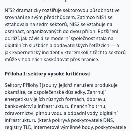
NIS2 dramaticky rozšiřuje sektorovou působnost ve
srovnání se svým předchůdcem. Zatímco NIS1 se
vztahovala na sedm sektorů, NIS2 se vztahuje na
osmnáct, organizovaných do dvou příloh. Rozšíření
odráží, jak závislá se moderní společnost stala na
digitálních službách a dodavatelských řetězcích — a
jak kybernetický incident v kterémkoli z těchto sektorů
může v hodinách kaskádovat přes hranice.
Příloha I: sektory vysoké kritičnosti
Sektory Přílohy I jsou ty, jejichž narušení produkuje
okamžité, celospolečenské důsledky. Zahrnují
energetiku v jejích různých formách, dopravu,
bankovnictví a infrastrukturu finančního trhu,
zdravotnictví, pitnou vodu a odpadní vody, digitální
infrastrukturu (která pokrývá poskytovatele DNS,
registry TLD, internetové výměnné body, poskytovatele