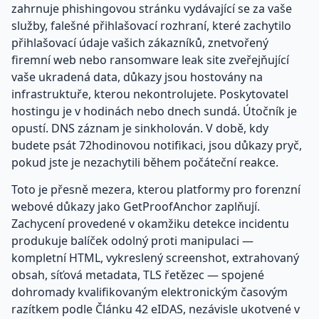
zahrnuje phishingovou stránku vydávající se za vaše
služby, falešné přihlašovací rozhraní, které zachytilo
přihlašovací údaje vašich zákazníků, znetvořený
firemní web nebo ransomware leak site zveřejňující
vaše ukradená data, důkazy jsou hostovány na
infrastruktuře, kterou nekontrolujete. Poskytovatel
hostingu je v hodinách nebo dnech sundá. Útočník je
opustí. DNS záznam je sinkholován. V době, kdy
budete psát 72hodinovou notifikaci, jsou důkazy pryč,
pokud jste je nezachytili během počáteční reakce.
Toto je přesně mezera, kterou platformy pro forenzní
webové důkazy jako GetProofAnchor zaplňují.
Zachycení provedené v okamžiku detekce incidentu
produkuje balíček odolný proti manipulaci —
kompletní HTML, vykreslený screenshot, extrahovaný
obsah, síťová metadata, TLS řetězec — spojené
dohromady kvalifikovaným elektronickým časovým
razítkem podle Článku 42 eIDAS, nezávisle ukotvené v