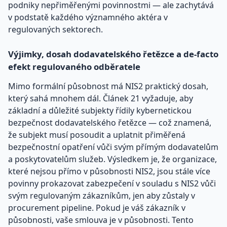
podniky nepřiměřenými povinnostmi — ale zachytává
v podstatě každého významného aktéra v
regulovaných sektorech.
Výjimky, dosah dodavatelského řetězce a de-facto
efekt regulovaného odběratele
Mimo formální působnost má NIS2 praktický dosah,
který sahá mnohem dál. Článek 21 vyžaduje, aby
základní a důležité subjekty řídily kybernetickou
bezpečnost dodavatelského řetězce — což znamená,
že subjekt musí posoudit a uplatnit přiměřená
bezpečnostní opatření vůči svým přímým dodavatelům
a poskytovatelům služeb. Výsledkem je, že organizace,
které nejsou přímo v působnosti NIS2, jsou stále více
povinny prokazovat zabezpečení v souladu s NIS2 vůči
svým regulovaným zákazníkům, jen aby zůstaly v
procurement pipeline. Pokud je váš zákazník v
působnosti, vaše smlouva je v působnosti. Tento