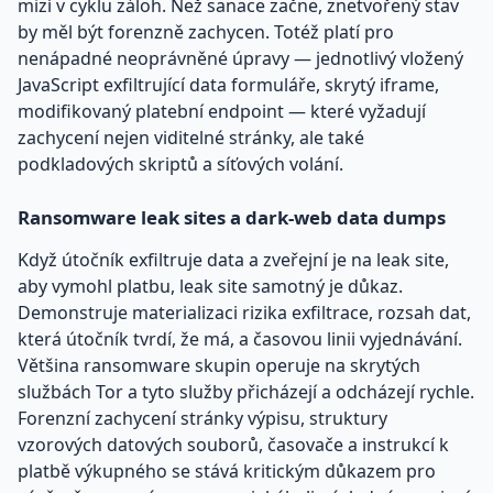
mizí v cyklu záloh. Než sanace začne, znetvořený stav
by měl být forenzně zachycen. Totéž platí pro
nenápadné neoprávněné úpravy — jednotlivý vložený
JavaScript exfiltrující data formuláře, skrytý iframe,
modifikovaný platební endpoint — které vyžadují
zachycení nejen viditelné stránky, ale také
podkladových skriptů a síťových volání.
Ransomware leak sites a dark-web data dumps
Když útočník exfiltruje data a zveřejní je na leak site,
aby vymohl platbu, leak site samotný je důkaz.
Demonstruje materializaci rizika exfiltrace, rozsah dat,
která útočník tvrdí, že má, a časovou linii vyjednávání.
Většina ransomware skupin operuje na skrytých
službách Tor a tyto služby přicházejí a odcházejí rychle.
Forenzní zachycení stránky výpisu, struktury
vzorových datových souborů, časovače a instrukcí k
platbě výkupného se stává kritickým důkazem pro