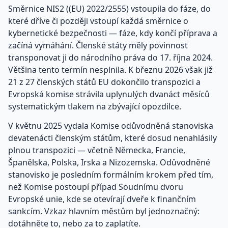
Směrnice NIS2 ((EU) 2022/2555) vstoupila do fáze, do
které dříve či později vstoupí každá směrnice o
kybernetické bezpečnosti — fáze, kdy končí příprava a
začíná vymáhání. Členské státy měly povinnost
transponovat ji do národního práva do 17. října 2024.
Většina tento termín nesplnila. K březnu 2026 však již
21 z 27 členských států EU dokončilo transpozici a
Evropská komise strávila uplynulých dvanáct měsíců
systematickým tlakem na zbývající opozdilce.
V květnu 2025 vydala Komise odůvodněná stanoviska
devatenácti členským státům, které dosud nenahlásily
plnou transpozici — včetně Německa, Francie,
Španělska, Polska, Irska a Nizozemska. Odůvodněné
stanovisko je posledním formálním krokem před tím,
než Komise postoupí případ Soudnímu dvoru
Evropské unie, kde se otevírají dveře k finančním
sankcím. Vzkaz hlavním městům byl jednoznačný:
dotáhněte to, nebo za to zaplatíte.