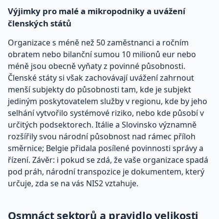
Výjimky pro malé a mikropodniky a uvážení
členských států
Organizace s méně než 50 zaměstnanci a ročním
obratem nebo bilanční sumou 10 milionů eur nebo
méně jsou obecně vyňaty z povinné působnosti.
Členské státy si však zachovávají uvážení zahrnout
menší subjekty do působnosti tam, kde je subjekt
jediným poskytovatelem služby v regionu, kde by jeho
selhání vytvořilo systémové riziko, nebo kde působí v
určitých podsektorech. Itálie a Slovinsko významně
rozšířily svou národní působnost nad rámec příloh
směrnice; Belgie přidala posílené povinnosti správy a
řízení. Závěr: i pokud se zdá, že vaše organizace spadá
pod práh, národní transpozice je dokumentem, který
určuje, zda se na vás NIS2 vztahuje.
Osmnáct sektorů a pravidlo velikosti