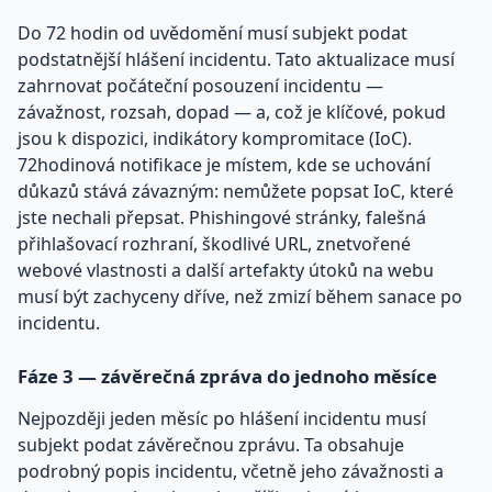
Do 72 hodin od uvědomění musí subjekt podat
podstatnější hlášení incidentu. Tato aktualizace musí
zahrnovat počáteční posouzení incidentu —
závažnost, rozsah, dopad — a, což je klíčové, pokud
jsou k dispozici, indikátory kompromitace (IoC).
72hodinová notifikace je místem, kde se uchování
důkazů stává závazným: nemůžete popsat IoC, které
jste nechali přepsat. Phishingové stránky, falešná
přihlašovací rozhraní, škodlivé URL, znetvořené
webové vlastnosti a další artefakty útoků na webu
musí být zachyceny dříve, než zmizí během sanace po
incidentu.
Fáze 3 — závěrečná zpráva do jednoho měsíce
Nejpozději jeden měsíc po hlášení incidentu musí
subjekt podat závěrečnou zprávu. Ta obsahuje
podrobný popis incidentu, včetně jeho závažnosti a