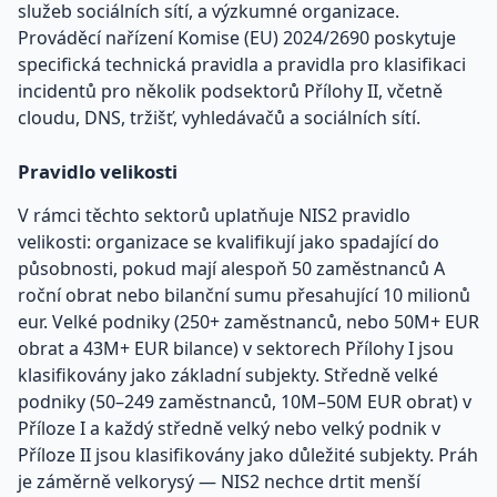
služeb sociálních sítí, a výzkumné organizace.
Prováděcí nařízení Komise (EU) 2024/2690 poskytuje
specifická technická pravidla a pravidla pro klasifikaci
incidentů pro několik podsektorů Přílohy II, včetně
cloudu, DNS, tržišť, vyhledávačů a sociálních sítí.
Pravidlo velikosti
V rámci těchto sektorů uplatňuje NIS2 pravidlo
velikosti: organizace se kvalifikují jako spadající do
působnosti, pokud mají alespoň 50 zaměstnanců A
roční obrat nebo bilanční sumu přesahující 10 milionů
eur. Velké podniky (250+ zaměstnanců, nebo 50M+ EUR
obrat a 43M+ EUR bilance) v sektorech Přílohy I jsou
klasifikovány jako základní subjekty. Středně velké
podniky (50–249 zaměstnanců, 10M–50M EUR obrat) v
Příloze I a každý středně velký nebo velký podnik v
Příloze II jsou klasifikovány jako důležité subjekty. Práh
je záměrně velkorysý — NIS2 nechce drtit menší