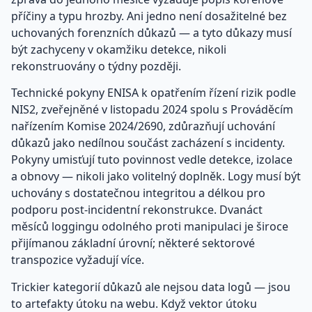
příčiny a typu hrozby. Ani jedno není dosažitelné bez
uchovaných forenzních důkazů — a tyto důkazy musí
být zachyceny v okamžiku detekce, nikoli
rekonstruovány o týdny později.
Technické pokyny ENISA k opatřením řízení rizik podle
NIS2, zveřejněné v listopadu 2024 spolu s Prováděcím
nařízením Komise 2024/2690, zdůrazňují uchování
důkazů jako nedílnou součást zacházení s incidenty.
Pokyny umisťují tuto povinnost vedle detekce, izolace
a obnovy — nikoli jako volitelný doplněk. Logy musí být
uchovány s dostatečnou integritou a délkou pro
podporu post-incidentní rekonstrukce. Dvanáct
měsíců loggingu odolného proti manipulaci je široce
přijímanou základní úrovní; některé sektorové
transpozice vyžadují více.
Trickier kategorií důkazů ale nejsou data logů — jsou
to artefakty útoku na webu. Když vektor útoku