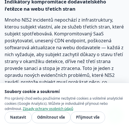
Indikátory kompromitace dodavatelského
řetězce na webu třetích stran
Mnoho NIS2 incidentů nepochází z infrastruktury,
kterou subjekt vlastní, ale ze služeb třetích stran, které
subjekt spotřebovává. Kompromitovaný SaaS
poskytovatel, unesený CDN endpoint, poškozená
softwarová aktualizace na webu dodavatele — každá z
nich vyžaduje, aby subjekt zachytil důkazy o stavu třetí
strany v okamžiku detekce, dříve než třetí strana
provede sanaci a stopa je ztracena. Toto je jeden z
opravdu nových evidenčních problémů, které NIS2
zavádí, protože subjekt musí prokázat něco, co
nekontroloval. Jediným řešením je zachytit stav třetí
Soubory cookie a soukromí
strany jako forenzní snapshot v okamžiku uvědomění
Pro správný chod webu používáme nezbytné cookies a volitelné analytické
— s důvěryhodným časovým razítkem, které dokazuje,
cookies (Google Analytics). Můžete je individuálně přijmout nebo
odmítnout.
Zásady ochrany osobních údajů
kdy bylo zachycení provedeno — a uchovat toto
zachycení nezávisle na třetí straně.
Nastavit
Odmítnout vše
Přijmout vše