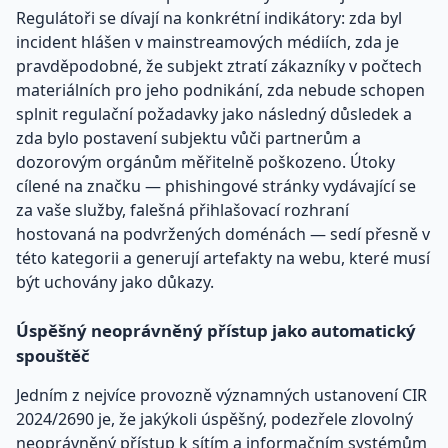
Regulátoři se dívají na konkrétní indikátory: zda byl
incident hlášen v mainstreamových médiích, zda je
pravděpodobné, že subjekt ztratí zákazníky v počtech
materiálních pro jeho podnikání, zda nebude schopen
splnit regulační požadavky jako následný důsledek a
zda bylo postavení subjektu vůči partnerům a
dozorovým orgánům měřitelně poškozeno. Útoky
cílené na značku — phishingové stránky vydávající se
za vaše služby, falešná přihlašovací rozhraní
hostovaná na podvržených doménách — sedí přesně v
této kategorii a generují artefakty na webu, které musí
být uchovány jako důkazy.
Úspěšný neoprávněný přístup jako automatický
spouštěč
Jedním z nejvíce provozně významných ustanovení CIR
2024/2690 je, že jakýkoli úspěšný, podezřele zlovolný
neoprávněný přístup k sítím a informačním systémům