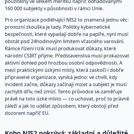
použitelný ve velkém měřítku napříč odhadovanými
160 000 subjekty v působnosti v rámci Unie.
Pro organizace podléhající NIS2 to znamená jednu věc:
provozní zkouška je tady. Politiky kybernetické
bezpečnosti, které vypadají dobře na papíře, nyní musí
obstát pod 24hodinovým limitem včasného varování.
Rámce řízení rizik musí produkovat důkazy, které
národní CSIRT přijme. Představenstva musí prokazovat
aktivní dohled pod hrozbou osobní odpovědnosti. A
mezi praktickými úzkými místy, která zaskočí i dobře
připravené organizace, vyniká jedno: ve chvíli, kdy
incident začne, důkazy začínají mizet a subjekt je musí
zachytit dřív, než zmizí. Tento průvodce se zaměřuje
právě na toto úzké místo — co uchovat, proč to právně
záleží a jak to udělat způsobem, který obstojí před
dozorem napříč EU.
Koho NIS2 pokrývá: základní a důležité