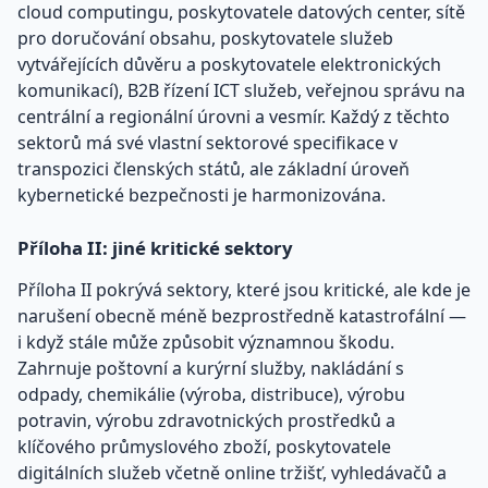
cloud computingu, poskytovatele datových center, sítě
pro doručování obsahu, poskytovatele služeb
vytvářejících důvěru a poskytovatele elektronických
komunikací), B2B řízení ICT služeb, veřejnou správu na
centrální a regionální úrovni a vesmír. Každý z těchto
sektorů má své vlastní sektorové specifikace v
transpozici členských států, ale základní úroveň
kybernetické bezpečnosti je harmonizována.
Příloha II: jiné kritické sektory
Příloha II pokrývá sektory, které jsou kritické, ale kde je
narušení obecně méně bezprostředně katastrofální —
i když stále může způsobit významnou škodu.
Zahrnuje poštovní a kurýrní služby, nakládání s
odpady, chemikálie (výroba, distribuce), výrobu
potravin, výrobu zdravotnických prostředků a
klíčového průmyslového zboží, poskytovatele
digitálních služeb včetně online tržišť, vyhledávačů a