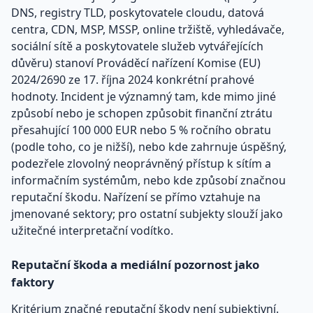
DNS, registry TLD, poskytovatele cloudu, datová
centra, CDN, MSP, MSSP, online tržiště, vyhledávače,
sociální sítě a poskytovatele služeb vytvářejících
důvěru) stanoví Prováděcí nařízení Komise (EU)
2024/2690 ze 17. října 2024 konkrétní prahové
hodnoty. Incident je významný tam, kde mimo jiné
způsobí nebo je schopen způsobit finanční ztrátu
přesahující 100 000 EUR nebo 5 % ročního obratu
(podle toho, co je nižší), nebo kde zahrnuje úspěšný,
podezřele zlovolný neoprávněný přístup k sítím a
informačním systémům, nebo kde způsobí značnou
reputační škodu. Nařízení se přímo vztahuje na
jmenované sektory; pro ostatní subjekty slouží jako
užitečné interpretační vodítko.
Reputační škoda a mediální pozornost jako
faktory
Kritérium značné reputační škody není subjektivní.