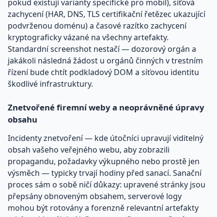
pokud existují varianty specifické pro mobil), síťová
zachycení (HAR, DNS, TLS certifikační řetězec ukazující
podvrženou doménu) a časové razítko zachycení
kryptograficky vázané na všechny artefakty.
Standardní screenshot nestačí — dozorový orgán a
jakákoli následná žádost u orgánů činných v trestním
řízení bude chtít podkladový DOM a síťovou identitu
škodlivé infrastruktury.
Znetvořené firemní weby a neoprávněné úpravy
obsahu
Incidenty znetvoření — kde útočníci upravují viditelný
obsah vašeho veřejného webu, aby zobrazili
propagandu, požadavky výkupného nebo prostě jen
výsměch — typicky trvají hodiny před sanací. Sanační
proces sám o sobě ničí důkazy: upravené stránky jsou
přepsány obnoveným obsahem, serverové logy
mohou být rotovány a forenzně relevantní artefakty