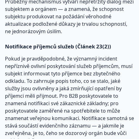
Průběžný mechanismus vytváří nepřetržitý dialog mezi
subjektem a orgánem — a znamená, že schopnost
subjektu produkovat na požádání věrohodné
aktualizace podložené důkazy je trvalou schopností,
ne jednorázovým úsilím.
Notifikace příjemců služeb (Článek 23(2))
Pokud je pravděpodobné, že významný incident
nepříznivě ovlivní poskytování služeb příjemcům, musí
subjekt informovat tyto příjemce bez zbytečného
odkladu. To zahrnuje popis toho, co se stalo, jaké
služby jsou ovlivněny a jaká zmírňující opatření by
příjemci měli přijmout. Pro B2B poskytovatele to
znamená notifikaci své zákaznické základny; pro
poskytovatele zaměřené na spotřebitele to může
znamenat veřejnou komunikaci. Notifikace samotná se
stává součástí evidenčního záznamu — a jakmile je
zveřejněna, je to, čeho se dozorový orgán bude vůči