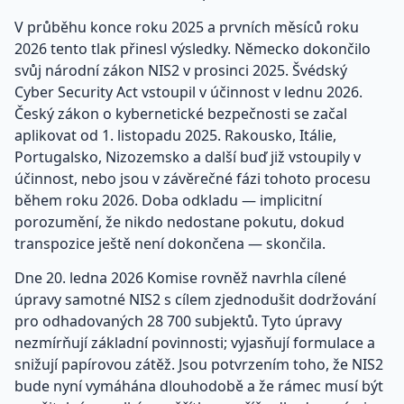
V průběhu konce roku 2025 a prvních měsíců roku
2026 tento tlak přinesl výsledky. Německo dokončilo
svůj národní zákon NIS2 v prosinci 2025. Švédský
Cyber Security Act vstoupil v účinnost v lednu 2026.
Český zákon o kybernetické bezpečnosti se začal
aplikovat od 1. listopadu 2025. Rakousko, Itálie,
Portugalsko, Nizozemsko a další buď již vstoupily v
účinnost, nebo jsou v závěrečné fázi tohoto procesu
během roku 2026. Doba odkladu — implicitní
porozumění, že nikdo nedostane pokutu, dokud
transpozice ještě není dokončena — skončila.
Dne 20. ledna 2026 Komise rovněž navrhla cílené
úpravy samotné NIS2 s cílem zjednodušit dodržování
pro odhadovaných 28 700 subjektů. Tyto úpravy
nezmírňují základní povinnosti; vyjasňují formulace a
snižují papírovou zátěž. Jsou potvrzením toho, že NIS2
bude nyní vymáhána dlouhodobě a že rámec musí být