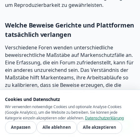
um Reproduzierbarkeit zu gewährleisten.
Welche Beweise Gerichte und Plattformen
tatsächlich verlangen
Verschiedene Foren wenden unterschiedliche
beweisrechtliche Maßstäbe auf Markenschutzfälle an.
Eine Erfassung, die ein Forum zufriedenstellt, kann für
ein anderes unzureichend sein. Das Verständnis der
Maßstäbe hilft Markenteams, ihre Arbeitsabläufe so
zu kalibrieren, dass sie Beweise erzeugen, die die
höchste anwendbare Schwelle erfüllen.
Cookies und Datenschutz
Plattform-Takedown-Systeme wenden im Allgemeinen
Wir verwenden notwendige Cookies und optionale Analyse-Cookies
die großzügigsten Maßstäbe an. Amazon, eBay und
(Google Analytics), um die Website zu betreiben. Sie können jede
Kategorie einzeln akzeptieren oder ablehnen.
Datenschutzerklärung
ähnliche Plattformen akzeptieren typischerweise
Screenshots und URLs als Beweis, ergänzt durch
Anpassen
Alle ablehnen
Alle akzeptieren
Markeneintragungsunterlagen. Das Interesse der