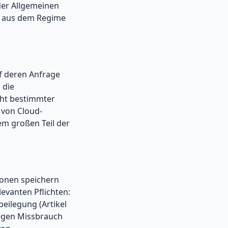
 der Allgemeinen
r aus dem Regime
uf deren Anfrage
 die
acht bestimmter
 von Cloud-
em großen Teil der
ionen speichern
levanten Pflichten:
eilegung (Artikel
gegen Missbrauch