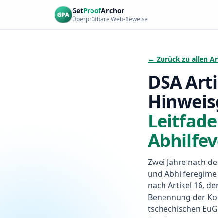
Zum Hauptinhalt springen
Get
Proof
Anchor
Überprüfbare Web-Beweise
← Zurück zu allen Ar
DSA Art
Hinweis
Leitfade
Abhilfe
Zwei Jahre nach de
und Abhilferegime 
nach Artikel 16, d
Benennung der Koor
tschechischen EuG