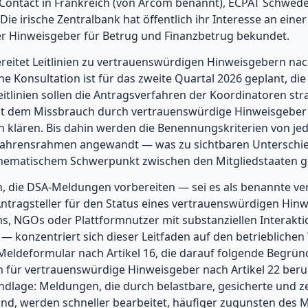
Contact in Frankreich (von Arcom benannt), ECPAT Schweden
Die irische Zentralbank hat öffentlich ihr Interesse an ein
r Hinweisgeber für Betrug und Finanzbetrug bekundet.
eitet Leitlinien zu vertrauenswürdigen Hinweisgebern nach
iche Konsultation ist für das zweite Quartal 2026 geplant, d
eitlinien sollen die Antragsverfahren der Koordinatoren st
it dem Missbrauch durch vertrauenswürdige Hinweisgeber
n klären. Bis dahin werden die Benennungskriterien von j
ahrensrahmen angewandt — was zu sichtbaren Unterschie
hematischem Schwerpunkt zwischen den Mitgliedstaaten ge
n, die DSA-Meldungen vorbereiten — sei es als benannte v
Antragsteller für den Status eines vertrauenswürdigen Hinw
, NGOs oder Plattformnutzer mit substanziellen Interakti
— konzentriert sich dieser Leitfaden auf den betrieblichen 
Meldeformular nach Artikel 16, die darauf folgende Begrün
für vertrauenswürdige Hinweisgeber nach Artikel 22 beruh
age: Meldungen, die durch belastbare, gesicherte und zei
ind, werden schneller bearbeitet, häufiger zugunsten des