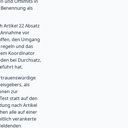
 und Offlimits in
er Benennung als
 Artikel 22 Absatz
ie Annahme vor
raffen, den Umgang
 regeln und das
edem Koordinator
den bei Durchsatz,
führt hat.
ertrauenswürdige
eisgebers, als
onen zur
Test statt auf den
dung nach Artikel
en alle auf einer
tlich verankerte
 Meldenden