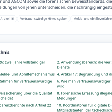
 und AGCOM sowie die forensischen Beweisstandards, die
ldungen von jenen unterscheiden, die nachrangig eingest
Artikel 16
Vertrauenswürdige Hinweisgeber
Melde- und Abhilfeverfahr
chnis
26: zwei Jahre vollständiger
2. Anwendungsbereich: die vier S
Dienste
er Melde- und Abhilfemechanismus
4. Artikel 17: Begründung und d
r Rahmen für vertrauenswürdige
6. Wie man vertrauenswürdiger
wird
eissicherung über die Qualität
8. Forensische Erfassung illegale
cheidet
Meldungen
sparenzberichte nach Artikel 22
10. Koordinatoren für digitale D
Mitgliedstaaten: der tschechisc