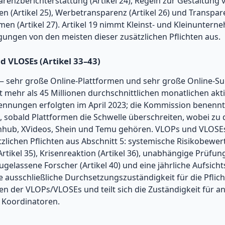
parenzberichterstattung (Artikel 24), Regeln zur Gestaltung 
n (Artikel 25), Werbetransparenz (Artikel 26) und Transpa
n (Artikel 27). Artikel 19 nimmt Kleinst- und Kleinuntern
ngen von den meisten dieser zusätzlichen Pflichten aus.
d VLOSEs (Artikel 33–43)
 — sehr große Online-Plattformen und sehr große Online-
it mehr als 45 Millionen durchschnittlichen monatlichen akt
ennungen erfolgten im April 2023; die Kommission benennt
sobald Plattformen die Schwelle überschreiten, wobei zu 
ub, XVideos, Shein und Temu gehören. VLOPs und VLOSEs
zlichen Pflichten aus Abschnitt 5: systemische Risikobewert
tikel 35), Krisenreaktion (Artikel 36), unabhängige Prüfung 
gelassene Forscher (Artikel 40) und eine jährliche Aufsicht
 ausschließliche Durchsetzungszuständigkeit für die Pflic
en der VLOPs/VLOSEs und teilt sich die Zuständigkeit für a
 Koordinatoren.