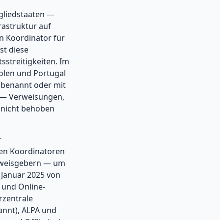
tgliedstaaten —
rastruktur auf
n Koordinator für
st diese
streitigkeiten. Im
olen und Portugal
t benannt oder mit
n — Verweisungen,
e nicht behoben
r
den Koordinatoren
inweisgebern — um
m Januar 2025 von
 und Online-
rzentrale
annt), ALPA und