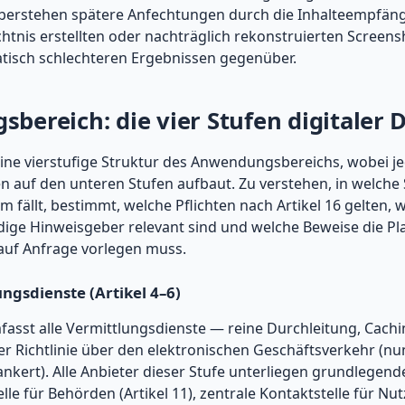
berstehen spätere Anfechtungen durch die Inhalteempfäng
tnis erstellten oder nachträglich rekonstruierten Screen
tisch schlechteren Ergebnissen gegenüber.
ereich: die vier Stufen digitaler 
eine vierstufige Struktur des Anwendungsbereichs, wobei je
en auf den unteren Stufen aufbaut. Zu verstehen, in welche 
m fällt, bestimmt, welche Pflichten nach Artikel 16 gelten,
ige Hinweisgeber relevant sind und welche Beweise die Pla
uf Anfrage vorlegen muss.
ungsdienste (Artikel 4–6)
asst alle Vermittlungsdienste — reine Durchleitung, Cach
er Richtlinie über den elektronischen Geschäftsverkehr (nu
rankert). Alle Anbieter dieser Stufe unterliegen grundlegend
lle für Behörden (Artikel 11), zentrale Kontaktstelle für Nutz