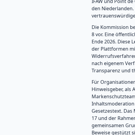
IFAW und Point de 
den Niederlanden. 
vertrauenswürdige
Die Kommission ber
8 vor. Eine öffentl
Ende 2026. Diese L
der Plattformen m
Widerrufsverfahre
nach eigenem Verf
Transparenz und t
Für Organisatione
Hinweisgeber, als 
Markenschutzteams
Inhaltsmoderation 
Gesetzestext. Das 
17 und der Rahmen 
gemeinsamen Grundl
Beweise gestützt s