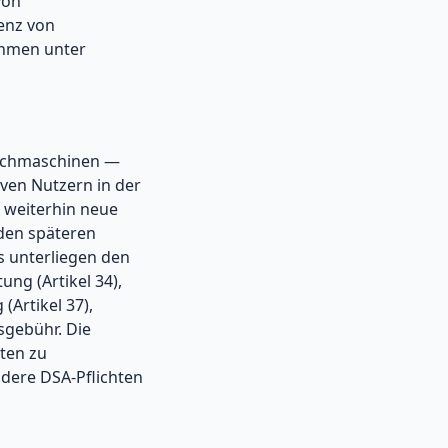
von
renz von
ehmen unter
Suchmaschinen —
iven Nutzern in der
 weiterhin neue
den späteren
 unterliegen den
ung (Artikel 34),
(Artikel 37),
sgebühr. Die
hten zu
ndere DSA-Pflichten