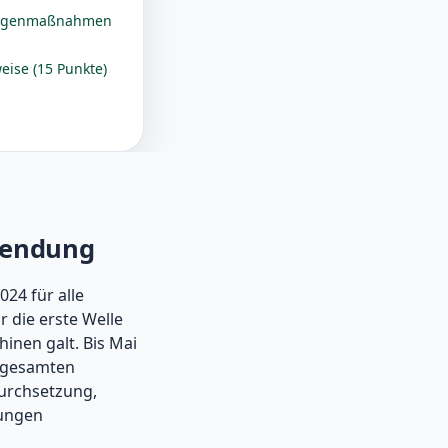
 Gegenmaßnahmen
eise (15 Punkte)
nwendung
24 für alle
r die erste Welle
inen galt. Bis Mai
r gesamten
Durchsetzung,
nungen