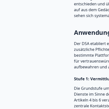
entschieden und ü
auf aus dem Gedäch
sehen sich systema
Anwendungsb
Der DSA etabliert 
zusätzliche Pflicht
bestimmte Plattfor
für vertrauenswürd
aufbewahren und a
Stufe 1: Vermittl
Die Grundstufe umf
Dienste im Sinne d
Artikeln 4 bis 6 ve
zentrale Kontaktste