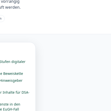
 vorrangig
uft werden.
en
tufen digitaler
ie Beweiskette
 Hinweisgeber
r Inhalte für DSA-
ienste in den
he EuGH-Fall