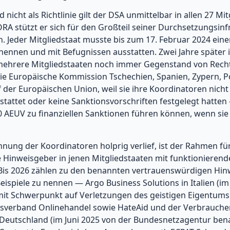
nicht als Richtlinie gilt der DSA unmittelbar in allen 27 Mi
RA stützt er sich für den Großteil seiner Durchsetzungsinf
. Jeder Mitgliedstaat musste bis zum 17. Februar 2024 eine
enennen und mit Befugnissen ausstatten. Zwei Jahre später i
mehrere Mitgliedstaaten noch immer Gegenstand von Rechts
ie Europäische Kommission Tschechien, Spanien, Zypern, P
 der Europäischen Union, weil sie ihre Koordinatoren nich
tattet oder keine Sanktionsvorschriften festgelegt hatte
60 AEUV zu finanziellen Sanktionen führen können, wenn si
ung der Koordinatoren holprig verlief, ist der Rahmen fü
 Hinweisgeber in jenen Mitgliedstaaten mit funktionieren
 Bis 2026 zählen zu den benannten vertrauenswürdigen H
Beispiele zu nennen — Argo Business Solutions in Italien (i
t Schwerpunkt auf Verletzungen des geistigen Eigentums
esverband Onlinehandel sowie HateAid und der Verbrauche
Deutschland (im Juni 2025 von der Bundesnetzagentur ben