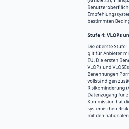
(Artikel 23), Trans
Benutzeroberfläche
Empfehlungssysteme
bestimmten Bedingu
Stufe 4: VLOPs un
Die oberste Stufe
gilt für Anbieter m
EU. Die ersten Ben
VLOPs und VLOSEs, 
Benennungen Pornh
vollständigen zusät
Risikominderung (Ar
Datenzugang für zu
Kommission hat die
systemischen Risik
mit den nationalen