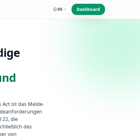
Dashboard
DE
dige
und
 Act ist das Melde-
eldeanforderungen
 22, die
chließlich des
ber von