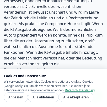
verbessert, ohne deren inhaltliche Bedeutung zu
verändern. Die Schwelle des „wesentlichen
Veränderns“ ist bewusst unscharf und wird im Laufe
der Zeit durch die Leitlinien und die Rechtsprechung
geklärt. Als praktische Compliance-Heuristik gilt: Wenn
die KI-Ausgabe als eigenes Werk des menschlichen
Autors präsentiert werden könnte, ohne das Publikum
über die Art der Unterstützung zu täuschen, greift
wahrscheinlich die Ausnahme für unterstützende
Funktionen. Wenn die KI-Ausgabe Inhalte hinzufügt,
die der Mensch nicht verfasst hat, oder die Bedeutung
erheblich verändert, gelten die
Kennzeichnungspflichten.
Cookies und Datenschutz
Offensichtlich künstlerische, satirische oder
Wir verwenden notwendige Cookies und optionale Analyse-Cookies
(Google Analytics), um die Website zu betreiben. Sie können jede
fiktionale Inhalte
Kategorie einzeln akzeptieren oder ablehnen.
Datenschutzerklärung
Artikel 50 Abs. 4 sieht vor, dass für Deepfakes, die Teil
Anpassen
Alle ablehnen
Alle akzeptieren
eines offensichtlich künstlerischen, satirischen,