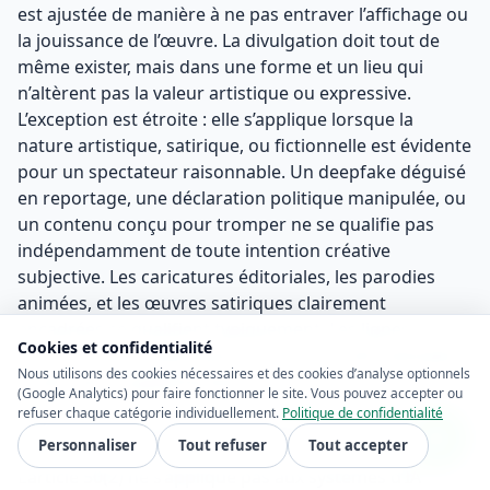
est ajustée de manière à ne pas entraver l’affichage ou
la jouissance de l’œuvre. La divulgation doit tout de
même exister, mais dans une forme et un lieu qui
n’altèrent pas la valeur artistique ou expressive.
L’exception est étroite : elle s’applique lorsque la
nature artistique, satirique, ou fictionnelle est évidente
pour un spectateur raisonnable. Un deepfake déguisé
en reportage, une déclaration politique manipulée, ou
un contenu conçu pour tromper ne se qualifie pas
indépendamment de toute intention créative
subjective. Les caricatures éditoriales, les parodies
animées, et les œuvres satiriques clairement
encadrées se qualifient typiquement. Les lignes
Cookies et confidentialité
directrices sont attendues pour fournir des exemples
Nous utilisons des cookies nécessaires et des cookies d’analyse optionnels
et des tests supplémentaires.
(Google Analytics) pour faire fonctionner le site. Vous pouvez accepter ou
refuser chaque catégorie individuellement.
Politique de confidentialité
Application de la loi et enquête pénale
Personnaliser
Tout refuser
Tout accepter
L’article 50(2) ne s’applique pas aux systèmes d’IA