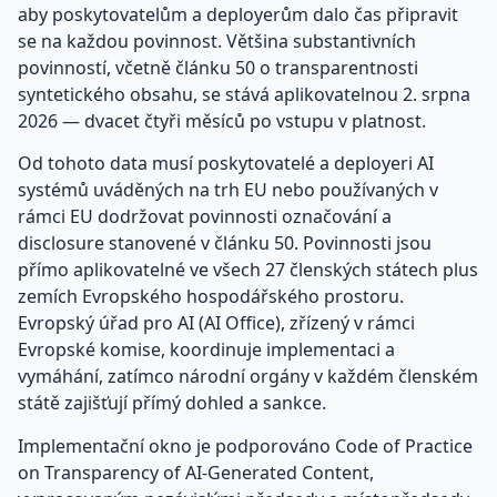
aby poskytovatelům a deployerům dalo čas připravit
se na každou povinnost. Většina substantivních
povinností, včetně článku 50 o transparentnosti
syntetického obsahu, se stává aplikovatelnou 2. srpna
2026 — dvacet čtyři měsíců po vstupu v platnost.
Od tohoto data musí poskytovatelé a deployeri AI
systémů uváděných na trh EU nebo používaných v
rámci EU dodržovat povinnosti označování a
disclosure stanovené v článku 50. Povinnosti jsou
přímo aplikovatelné ve všech 27 členských státech plus
zemích Evropského hospodářského prostoru.
Evropský úřad pro AI (AI Office), zřízený v rámci
Evropské komise, koordinuje implementaci a
vymáhání, zatímco národní orgány v každém členském
státě zajišťují přímý dohled a sankce.
Implementační okno je podporováno Code of Practice
on Transparency of AI-Generated Content,