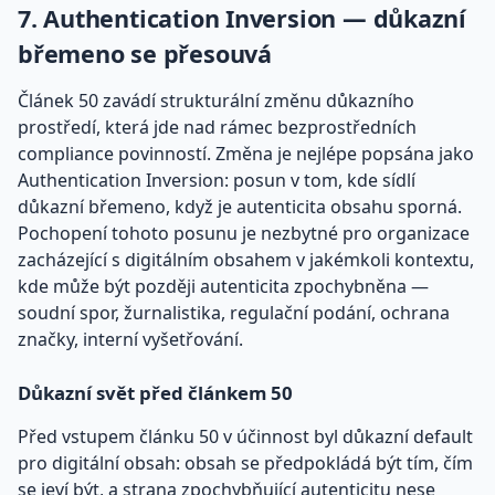
7. Authentication Inversion — důkazní
břemeno se přesouvá
Článek 50 zavádí strukturální změnu důkazního
prostředí, která jde nad rámec bezprostředních
compliance povinností. Změna je nejlépe popsána jako
Authentication Inversion: posun v tom, kde sídlí
důkazní břemeno, když je autenticita obsahu sporná.
Pochopení tohoto posunu je nezbytné pro organizace
zacházející s digitálním obsahem v jakémkoli kontextu,
kde může být později autenticita zpochybněna —
soudní spor, žurnalistika, regulační podání, ochrana
značky, interní vyšetřování.
Důkazní svět před článkem 50
Před vstupem článku 50 v účinnost byl důkazní default
pro digitální obsah: obsah se předpokládá být tím, čím
se jeví být, a strana zpochybňující autenticitu nese