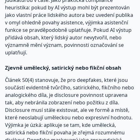
judikaturou v čase. Jako praktická compliance
heuristika: pokud by AI výstup mohl být prezentován
jako vlastní práce lidského autora bez uvedení publika
v omyl ohledně povahy asistence, výjimka asistenční
funkce se pravděpodobně uplatňuje. Pokud AI výstup
přidává obsah, který lidský autor nevytvořil, nebo
významně mění význam, povinnosti označování se
uplatňují.
Zjevně umělecký, satirický nebo fikční obsah
Článek 50(4) stanovuje, že pro deepfakes, které jsou
součástí evidentně tvůrčího, satirického, fikčního nebo
analogického díla, je disclosure povinnost upravena
tak, aby nebránila zobrazení nebo požitku z díla.
Disclosure musí stále existovat, ale ve formě a místě,
které neoslabují uměleckou nebo expresivní hodnotu.
Výjimka je úzká: aplikuje se tam, kde umělecká,
satirická nebo fikční povaha je zřejmá rozumnému
divákovi. Deepfake maskovaný jako zpravodajská