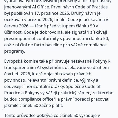
vypracovaným nezávislými předsedy a místopředsedy
jmenovanými AI Office. První návrh Code of Practice
byl publikován 17. prosince 2025. Druhý návrh je
očekáván v březnu 2026, finální Code je očekávána v
červnu 2026 — těsně před vstupem článku 50 v
účinnost. Code je dobrovolná, ale signatáři získávají
presumption of conformity s povinnostmi článku 50,
což z ní činí de facto baseline pro vážné compliance
programy.
Evropská komise také připravuje nezávazné Pokyny k
transparentním AI systémům, očekávané ve druhém
čtvrtletí 2026, které objasní rozsah právních
povinností, relevantní právní definice, výjimky a
související horizontální otázky. Společně Code of
Practice a Pokyny vytvářejí praktický rámec, ze kterého
budou compliance officeři a právní poradci pracovat,
jakmile článek 50 začne platit.
Tento průvodce pokrývá co článek 50 vyžaduje v