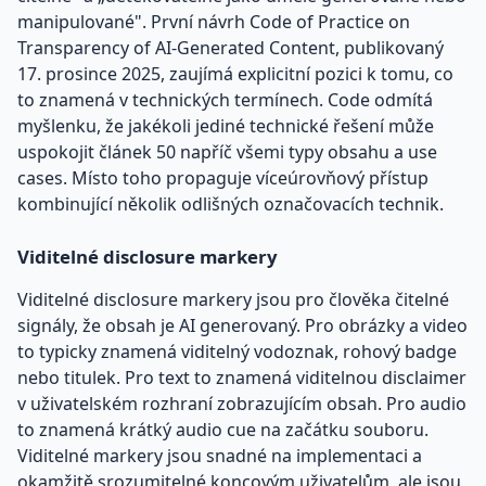
manipulované". První návrh Code of Practice on
Transparency of AI-Generated Content, publikovaný
17. prosince 2025, zaujímá explicitní pozici k tomu, co
to znamená v technických termínech. Code odmítá
myšlenku, že jakékoli jediné technické řešení může
uspokojit článek 50 napříč všemi typy obsahu a use
cases. Místo toho propaguje víceúrovňový přístup
kombinující několik odlišných označovacích technik.
Viditelné disclosure markery
Viditelné disclosure markery jsou pro člověka čitelné
signály, že obsah je AI generovaný. Pro obrázky a video
to typicky znamená viditelný vodoznak, rohový badge
nebo titulek. Pro text to znamená viditelnou disclaimer
v uživatelském rozhraní zobrazujícím obsah. Pro audio
to znamená krátký audio cue na začátku souboru.
Viditelné markery jsou snadné na implementaci a
okamžitě srozumitelné koncovým uživatelům, ale jsou