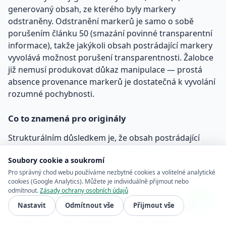
generovaný obsah, ze kterého byly markery
odstraněny. Odstranění markerů je samo o sobě
porušením článku 50 (smazání povinné transparentní
informace), takže jakýkoli obsah postrádající markery
vyvolává možnost porušení transparentnosti. Žalobce
již nemusí produkovat důkaz manipulace — prostá
absence provenance markerů je dostatečná k vyvolání
rozumné pochybnosti.
Co to znamená pro originály
Strukturálním důsledkem je, že obsah postrádající
jakýkoli provenance signál se stává důkazně
Soubory cookie a soukromí
podezřelým. Originální fotografie zachycená
Pro správný chod webu používáme nezbytné cookies a volitelné analytické
novinářem nemá Article 50 marker, protože článek 50
cookies (Google Analytics). Můžete je individuálně přijmout nebo
se týká pouze AI generovaného obsahu. Ale podle
odmítnout.
Zásady ochrany osobních údajů
nové důkazní baseline absence pozitivního AI markeru
Nastavit
Odmítnout vše
Přijmout vše
již není rozhodující. Protistrana může argumentovat:
„obsah postrádá AI markery, protože byly strippnuty, v