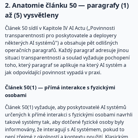
2. Anatomie článku 50 — paragrafy (1)
až (5) vysvětleny
Článek 50 sídlí v Kapitole IV AI Actu („Povinnosti
transparentnosti pro poskytovatele a deployery
některých AI systémů") a obsahuje pět odlišných
operačních paragrafů. Každý paragraf adresuje jinou
situaci transparentnosti a soulad vyžaduje pochopení
toho, který paragraf se aplikuje na který AI systém a
jak odpovídající povinnost vypadá v praxi.
Článek 50(1) — přímá interakce s fyzickými
osobami
Článek 50(1) vyžaduje, aby poskytovatelé AI systémů
určených k přímé interakci s fyzickými osobami navrhli
takové systémy tak, aby dotčené fyzické osoby byly
informovány, že interagují s AI systémem, pokud to
není zřejmé z okolností a kontextu použití. Klasickým