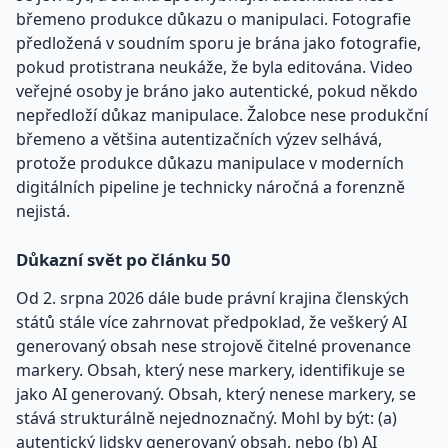
břemeno produkce důkazu o manipulaci. Fotografie
předložená v soudním sporu je brána jako fotografie,
pokud protistrana neukáže, že byla editována. Video
veřejné osoby je bráno jako autentické, pokud někdo
nepředloží důkaz manipulace. Žalobce nese produkční
břemeno a většina autentizačních výzev selhává,
protože produkce důkazu manipulace v moderních
digitálních pipeline je technicky náročná a forenzně
nejistá.
Důkazní svět po článku 50
Od 2. srpna 2026 dále bude právní krajina členských
států stále více zahrnovat předpoklad, že veškerý AI
generovaný obsah nese strojově čitelné provenance
markery. Obsah, který nese markery, identifikuje se
jako AI generovaný. Obsah, který nenese markery, se
stává strukturálně nejednoznačný. Mohl by být: (a)
autentický lidsky generovaný obsah, nebo (b) AI