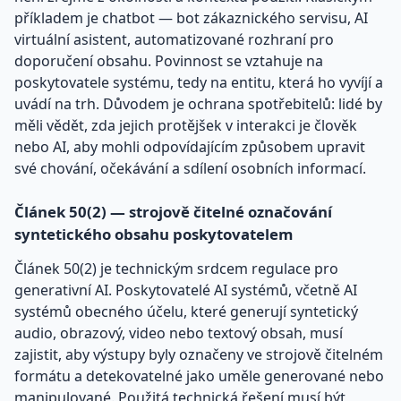
příkladem je chatbot — bot zákaznického servisu, AI
virtuální asistent, automatizované rozhraní pro
doporučení obsahu. Povinnost se vztahuje na
poskytovatele systému, tedy na entitu, která ho vyvíjí a
uvádí na trh. Důvodem je ochrana spotřebitelů: lidé by
měli vědět, zda jejich protějšek v interakci je člověk
nebo AI, aby mohli odpovídajícím způsobem upravit
své chování, očekávání a sdílení osobních informací.
Článek 50(2) — strojově čitelné označování
syntetického obsahu poskytovatelem
Článek 50(2) je technickým srdcem regulace pro
generativní AI. Poskytovatelé AI systémů, včetně AI
systémů obecného účelu, které generují syntetický
audio, obrazový, video nebo textový obsah, musí
zajistit, aby výstupy byly označeny ve strojově čitelném
formátu a detekovatelné jako uměle generované nebo
manipulované. Použitá technická řešení musí být