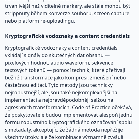
trvanlivější než viditelné markery, ale stále mohou být
strippnuty během konverze souboru, screen capture
nebo platform re-uploadingu.
Kryptografické vodoznaky a content credentials
Kryptografické vodoznaky a content credentials
vkládají signály do skutečných dat obsahu —
pixelových hodnot, audio waveform, sekvence
textových tokenů — pomocí technik, které přežívají
běžné transformace jako kompresi, zmenšení nebo
částečnou editaci. Tyto metody jsou technicky
nejrobustnější, ale jsou také nejkomplexnější na
implementaci a nejpravděpodobněji selžou na
agresivních transformacích. Code of Practice očekává,
že poskytovatelé budou implementovat alespoň jednu
formu robustního kryptografického označování spolu
s metadaty, akceptujíc, že žádná metoda nepřežije
všechny útoky, ale že kombinace významně zvyšují