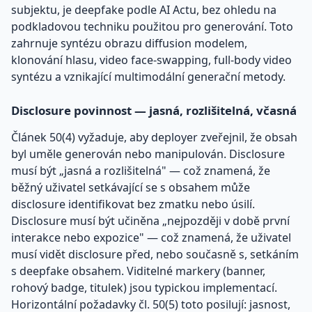
subjektu, je deepfake podle AI Actu, bez ohledu na
podkladovou techniku použitou pro generování. Toto
zahrnuje syntézu obrazu diffusion modelem,
klonování hlasu, video face-swapping, full-body video
syntézu a vznikající multimodální generační metody.
Disclosure povinnost — jasná, rozlišitelná, včasná
Článek 50(4) vyžaduje, aby deployer zveřejnil, že obsah
byl uměle generován nebo manipulován. Disclosure
musí být „jasná a rozlišitelná" — což znamená, že
běžný uživatel setkávající se s obsahem může
disclosure identifikovat bez zmatku nebo úsilí.
Disclosure musí být učiněna „nejpozději v době první
interakce nebo expozice" — což znamená, že uživatel
musí vidět disclosure před, nebo současně s, setkáním
s deepfake obsahem. Viditelné markery (banner,
rohový badge, titulek) jsou typickou implementací.
Horizontální požadavky čl. 50(5) toto posilují: jasnost,