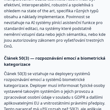
efektivní, interoperabilní, robustní a spolehlivá s
ohledem na state of the art, specifika různých typů
obsahu a náklady implementace. Povinnost se
nevztahuje na AI systémy plnící asistenční funkce pro
standardní editaci, na systémy které podstatně
neměnní vstupní data nebo jejich sémantiku, nebo kde
jsou autorizovány zákonem pro vyšetřování trestných
činů.
Článek 50(3) — rozpoznávání emocí a biometrická
kategorizace
Článek 50(3) se vztahuje na deployery systémů
rozpoznávání emocí a systémů biometrické
kategorizace. Deployer musí informovat fyzické osoby
vystavené takovým systémům o jejich provozu a
zpracovávat osobní údaje v souladu s GDPR a dalšími
aplikovatelnými EU a vnitrostátními právními předpisy.
Tento paragraf má užší rozsah než 50(2), ale aplikuje