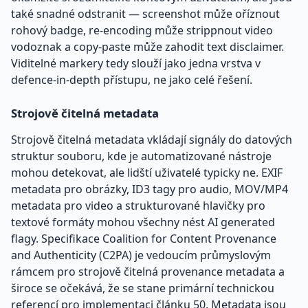
také snadné odstranit — screenshot může oříznout
rohový badge, re-encoding může strippnout video
vodoznak a copy-paste může zahodit text disclaimer.
Viditelné markery tedy slouží jako jedna vrstva v
defence-in-depth přístupu, ne jako celé řešení.
Strojově čitelná metadata
Strojově čitelná metadata vkládají signály do datových
struktur souboru, kde je automatizované nástroje
mohou detekovat, ale lidští uživatelé typicky ne. EXIF
metadata pro obrázky, ID3 tagy pro audio, MOV/MP4
metadata pro video a strukturované hlavičky pro
textové formáty mohou všechny nést AI generated
flagy. Specifikace Coalition for Content Provenance
and Authenticity (C2PA) je vedoucím průmyslovým
rámcem pro strojově čitelná provenance metadata a
široce se očekává, že se stane primární technickou
referencí pro implementaci článku 50. Metadata jsou