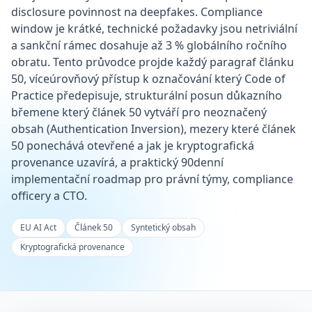
disclosure povinnost na deepfakes. Compliance
window je krátké, technické požadavky jsou netriviální
a sankční rámec dosahuje až 3 % globálního ročního
obratu. Tento průvodce projde každý paragraf článku
50, víceúrovňový přístup k označování který Code of
Practice předepisuje, strukturální posun důkazního
břemene který článek 50 vytváří pro neoznačený
obsah (Authentication Inversion), mezery které článek
50 ponechává otevřené a jak je kryptografická
provenance uzavírá, a praktický 90denní
implementační roadmap pro právní týmy, compliance
officery a CTO.
EU AI Act
Článek 50
Syntetický obsah
Kryptografická provenance