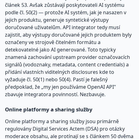
článek 53. Avšak zůstávají poskytovateli AI systému
podle čl. 50(2) — protože AI systém, jak je nasazen v
jejich produktu, generuje syntetické výstupy
doručované uživatelům. API integrator tedy musí
zajistit, aby výstupy doručované jejich produktem byly
označeny ve strojově čitelném formátu a
detekovatelné jako AI generované. Toto typicky
znamená zachování upstream provider označovacích
signálů (vodoznaky, metadata, content credentials) a
přidání vlastních viditelných disclosures kde to
vyžaduje čl. 50(1) nebo 50(4). Pastí je falešný
předpoklad, že „my jen používáme OpenAI API"
zbavuje integratora povinností. Nezbavuje.
Online platformy a sharing služby
Online platformy a sharing služby jsou primárně
regulovány Digital Services Actem (DSA) pro otázky
moderace obsahu, ale protínají se s článkem 50 dvěma