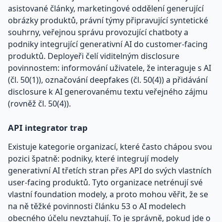
asistované články, marketingové oddělení generující
obrázky produktů, právní týmy připravující syntetické
souhrny, veřejnou správu provozující chatboty a
podniky integrující generativní AI do customer-facing
produktů. Deployeři čelí viditelným disclosure
povinnostem: informování uživatele, že interaguje s AI
(čl. 50(1)), označování deepfakes (čl. 50(4)) a přidávání
disclosure k AI generovanému textu veřejného zájmu
(rovněž čl. 50(4)).
API integrator trap
Existuje kategorie organizací, které často chápou svou
pozici špatně: podniky, které integrují modely
generativní AI třetích stran přes API do svých vlastních
user-facing produktů. Tyto organizace netrénují své
vlastní foundation modely, a proto mohou věřit, že se
na ně těžké povinnosti článku 53 o AI modelech
obecného účelu nevztahují. To je správně, pokud jde o