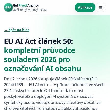
Přeskočit na hlavní obsah
Get
Proof
Anchor
Aplikace
Ověřitelný webový důkaz
← Zpět na blog
EU AI Act článek 50:
kompletní průvodce
souladem 2026 pro
označování AI obsahu
Dne 2. srpna 2026 vstupuje článek 50 Nařízení (EU)
2024/1689 — EU AI Actu — v přímou účinnost ve všech
27 členských státech. Od tohoto data musí
poskytovatelé a deployeri AI systémů označovat
syntetický audio, video, obrazový a textový obsah ve
strojově čitelných formátech a aplikovat posílenou