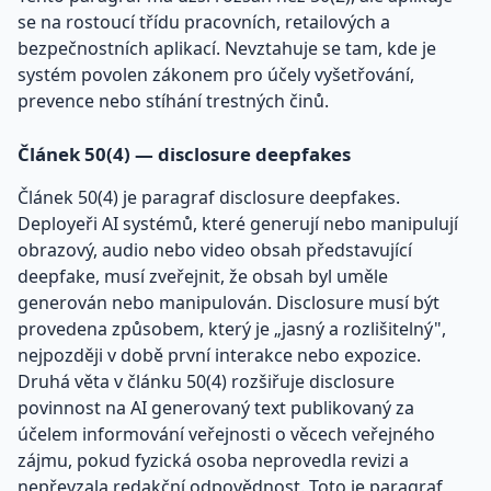
se na rostoucí třídu pracovních, retailových a
bezpečnostních aplikací. Nevztahuje se tam, kde je
systém povolen zákonem pro účely vyšetřování,
prevence nebo stíhání trestných činů.
Článek 50(4) — disclosure deepfakes
Článek 50(4) je paragraf disclosure deepfakes.
Deployeři AI systémů, které generují nebo manipulují
obrazový, audio nebo video obsah představující
deepfake, musí zveřejnit, že obsah byl uměle
generován nebo manipulován. Disclosure musí být
provedena způsobem, který je „jasný a rozlišitelný",
nejpozději v době první interakce nebo expozice.
Druhá věta v článku 50(4) rozšiřuje disclosure
povinnost na AI generovaný text publikovaný za
účelem informování veřejnosti o věcech veřejného
zájmu, pokud fyzická osoba neprovedla revizi a
nepřevzala redakční odpovědnost. Toto je paragraf,