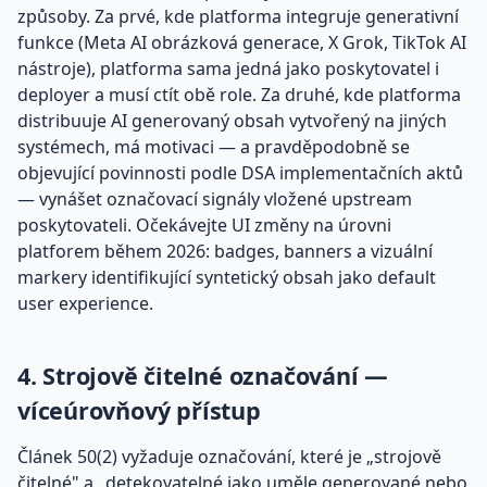
způsoby. Za prvé, kde platforma integruje generativní
funkce (Meta AI obrázková generace, X Grok, TikTok AI
nástroje), platforma sama jedná jako poskytovatel i
deployer a musí ctít obě role. Za druhé, kde platforma
distribuuje AI generovaný obsah vytvořený na jiných
systémech, má motivaci — a pravděpodobně se
objevující povinnosti podle DSA implementačních aktů
— vynášet označovací signály vložené upstream
poskytovateli. Očekávejte UI změny na úrovni
platforem během 2026: badges, banners a vizuální
markery identifikující syntetický obsah jako default
user experience.
4. Strojově čitelné označování —
víceúrovňový přístup
Článek 50(2) vyžaduje označování, které je „strojově
čitelné" a „detekovatelné jako uměle generované nebo