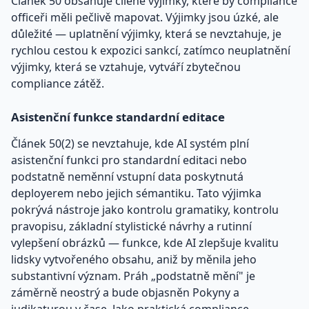
Článek 50 obsahuje cílené výjimky, které by compliance
officeři měli pečlivě mapovat. Výjimky jsou úzké, ale
důležité — uplatnění výjimky, která se nevztahuje, je
rychlou cestou k expozici sankcí, zatímco neuplatnění
výjimky, která se vztahuje, vytváří zbytečnou
compliance zátěž.
Asistenční funkce standardní editace
Článek 50(2) se nevztahuje, kde AI systém plní
asistenční funkci pro standardní editaci nebo
podstatně neměnní vstupní data poskytnutá
deployerem nebo jejich sémantiku. Tato výjimka
pokrývá nástroje jako kontrolu gramatiky, kontrolu
pravopisu, základní stylistické návrhy a rutinní
vylepšení obrázků — funkce, kde AI zlepšuje kvalitu
lidsky vytvořeného obsahu, aniž by měnila jeho
substantivní význam. Práh „podstatně mění" je
záměrně neostrý a bude objasněn Pokyny a