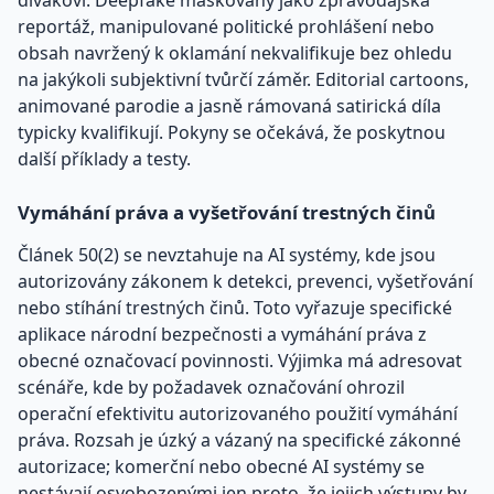
reportáž, manipulované politické prohlášení nebo
obsah navržený k oklamání nekvalifikuje bez ohledu
na jakýkoli subjektivní tvůrčí záměr. Editorial cartoons,
animované parodie a jasně rámovaná satirická díla
typicky kvalifikují. Pokyny se očekává, že poskytnou
další příklady a testy.
Vymáhání práva a vyšetřování trestných činů
Článek 50(2) se nevztahuje na AI systémy, kde jsou
autorizovány zákonem k detekci, prevenci, vyšetřování
nebo stíhání trestných činů. Toto vyřazuje specifické
aplikace národní bezpečnosti a vymáhání práva z
obecné označovací povinnosti. Výjimka má adresovat
scénáře, kde by požadavek označování ohrozil
operační efektivitu autorizovaného použití vymáhání
práva. Rozsah je úzký a vázaný na specifické zákonné
autorizace; komerční nebo obecné AI systémy se
nestávají osvobozenými jen proto, že jejich výstupy by