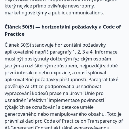
který nejvíce přímo ovlivňuje newsroomy,
marketingové týmy a public communications.
Článek 50(5) — horizontální požadavky a Code of
Practice
Článek 50(5) stanovuje horizontální požadavky
aplikovatelné napříč paragrafy 1, 2, 3 a 4. Informace
musí být poskytnuty dotčeným fyzickým osobám
jasným a rozlišitelným způsobem, nejpozději v době
první interakce nebo expozice, a musí splňovat
aplikovatelné požadavky přístupnosti. Paragraf také
pověřuje AI Office podporovat a usnadňovat
vypracování kodexů praxe na úrovni Unie pro
usnadnění efektivní implementace povinností
týkajících se označování a detekce uměle
generovaného nebo manipulovaného obsahu. Toto je
právní základ pro Code of Practice on Transparency of
AI-Generated Content aktuálně vypracovávanou.