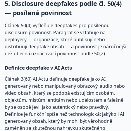
5. Disclosure deepfakes podle čl. 50(4)
— posílená povinnost
Článek 50(4) vyčleňuje deepfakes pro posílenou
disclosure povinnost. Paragraf se vztahuje na
deployery — organizace, které publikují nebo
distribuují deepfake obsah — a povinnost je náročnější
než obecná označovací povinnost podle 50(2).
Definice deepfake v AI Actu
Článek 3(60) AI Actu definuje deepfake jako AI
generovaný nebo manipulovaný obrazový, audio nebo
video obsah, který se podobá existujícím osobám,
objektům, místům, entitám nebo událostem a falešně
by se osobě jevil jako autentický nebo pravdivý.
Definice je funkční spíše než technologická: jakýkoli AI
generovaný obsah, který by mohl být věrohodně
zaměněn za skutečnou nahrávku skutečného