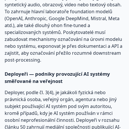
syntetický audio, obrazový, video nebo textový obsah.
To zahrnuje hlavní laboratoře foundation modelů
(OpenAI, Anthropic, Google DeepMind, Mistral, Meta
atd.), ale také dlouhý ohon fine-tuned a
specializovaných systémů. Poskytovatelé musí
zabudovat mechanismy označování na úrovni modelu
nebo systému, exponovat je přes dokumentaci a API a
zajistit, aby označování přežilo rozumné downstream
post-processing.
Deployeři — podniky provozující AI systémy
směřované na veřejnost
Deployer, podle čl. 3(4), je jakákoli fyzická nebo
právnická osoba, veřejný orgán, agentura nebo jiný
subjekt používající AI systém pod svým autoritou,
kromě případů, kdy je AI systém používán v rámci
osobní neprofesionální činnosti. Deployeři v rozsahu
článku 50 zahrnují mediální společnosti publikující AI-