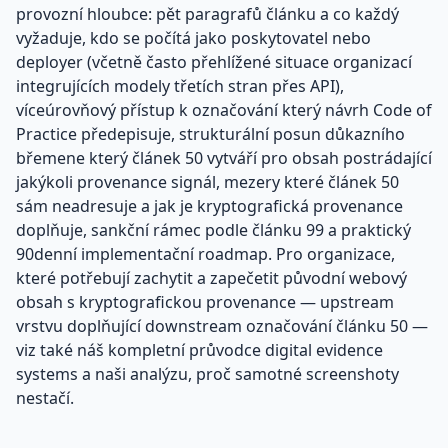
provozní hloubce: pět paragrafů článku a co každý
vyžaduje, kdo se počítá jako poskytovatel nebo
deployer (včetně často přehlížené situace organizací
integrujících modely třetích stran přes API),
víceúrovňový přístup k označování který návrh Code of
Practice předepisuje, strukturální posun důkazního
břemene který článek 50 vytváří pro obsah postrádající
jakýkoli provenance signál, mezery které článek 50
sám neadresuje a jak je kryptografická provenance
doplňuje, sankční rámec podle článku 99 a praktický
90denní implementační roadmap. Pro organizace,
které potřebují zachytit a zapečetit původní webový
obsah s kryptografickou provenance — upstream
vrstvu doplňující downstream označování článku 50 —
viz také náš kompletní průvodce digital evidence
systems a naši analýzu, proč samotné screenshoty
nestačí.