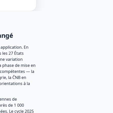
hangé
n application. En
 les 27 États
ne variation
la phase de mise en
s compétentes — la
rie, la ČNB en
orientations à la
péennes de
près de 1 000
nées. Le cycle 2025