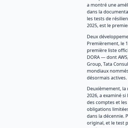
a montré une améli
dans la documentati
les tests de résili
2025, est le premie
Deux développement
Premièrement, le 1
première liste offic
DORA — dont AWS, 
Group, Tata Consul
mondiaux nommés so
désormais actives.
Deuxièmement, la re
2026, a examiné si
des comptes et les
obligations limité
dans la décennie. P
original, et le tes