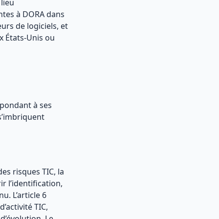
lieu
lentes à DORA dans
rs de logiciels, et
x États-Unis ou
spondant à ses
s’imbriquent
es risques TIC, la
 l’identification,
u. L’article 6
’activité TIC,
’évolution. Le