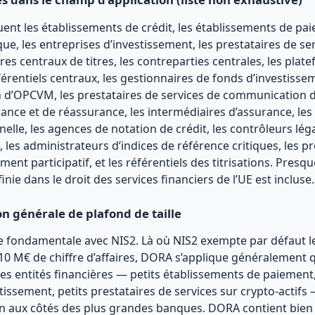
uent les établissements de crédit, les établissements de pa
e, les entreprises d’investissement, les prestataires de ser
aires centraux de titres, les contreparties centrales, les pla
férentiels centraux, les gestionnaires de fonds d’investissem
n d’OPCVM, les prestataires de services de communication 
ance et de réassurance, les intermédiaires d’assurance, les 
nelle, les agences de notation de crédit, les contrôleurs lé
t, les administrateurs d’indices de référence critiques, les p
ment participatif, et les référentiels des titrisations. Pres
nie dans le droit des services financiers de l’UE est incluse.
 générale de plafond de taille
ce fondamentale avec NIS2. Là où NIS2 exempte par défaut l
0 M€ de chiffre d’affaires, DORA s’applique généralement qu
tites entités financières — petits établissements de paiement,
tissement, petits prestataires de services sur crypto-actifs
n aux côtés des plus grandes banques. DORA contient bien 