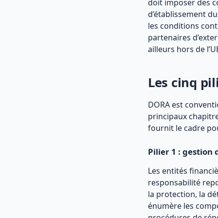
doit imposer des 
d’établissement du
les conditions cont
partenaires d’exter
ailleurs hors de l’U
Les cinq pi
DORA est conventio
principaux chapitr
fournit le cadre po
Pilier 1 : gestion 
Les entités financ
responsabilité repo
la protection, la dé
énumère les composa
procédures de répo