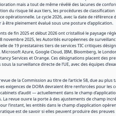
oration mais a tout de même révélé des lacunes de conform
on du risque lié aux tiers, les procédures de classification 
ence opérationnelle. Le cycle 2026, avec la date de référenc
r à être pleinement évalué sous une posture d’application.
s de fin 2025 et début 2026 ont cristallisé le paysage rég
8 novembre 2025, les Autorités européennes de surveillance
ielle de 19 prestataires tiers de services TIC critiques désign
Microsoft Azure, Google Cloud, IBM, Bloomberg, le Londo
tancy Services et Orange. Ces désignations placent des pre
us la surveillance directe de l’UE, avec des équipes d’ex
vue de la Commission au titre de l’article 58, due au plus ta
 les exigences de DORA devraient être renforcées pour les 
 cabinets d’audit — actuellement dans le champ d’applicati
es. La revue ouvre la porte à des ajustements de champ inc
our l’instant, les entités dans le champ d’application opèren
t pratique est de savoir si elles peuvent produire des preuv