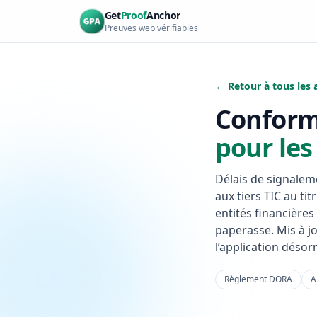
Aller au contenu principal
Get
Proof
Anchor
Preuves web vérifiables
← Retour à tous les a
Conform
pour les
Délais de signalemen
aux tiers TIC au ti
entités financière
paperasse. Mis à j
l’application désor
Règlement DORA
A