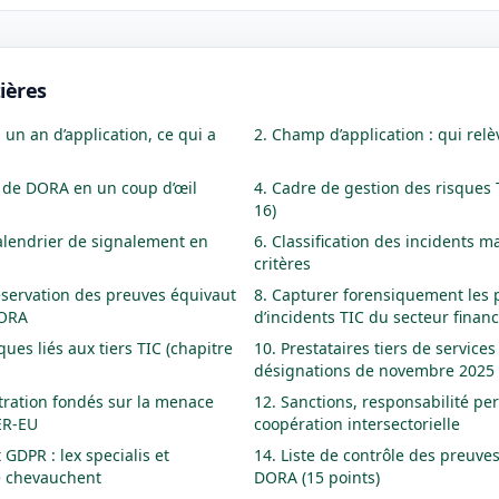
ières
 un an d’application, ce qui a
2. Champ d’application : qui re
rs de DORA en un coup d’œil
4. Cadre de gestion des risques T
16)
 calendrier de signalement en
6. Classification des incidents ma
critères
éservation des preuves équivaut
8. Capturer forensiquement les 
DORA
d’incidents TIC du secteur financ
ques liés aux tiers TIC (chapitre
10. Prestataires tiers de services 
désignations de novembre 2025
tration fondés sur la menace
12. Sanctions, responsabilité per
BER-EU
coopération intersectorielle
GDPR : lex specialis et
14. Liste de contrôle des preuves
e chevauchent
DORA (15 points)