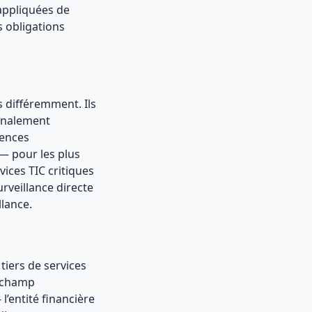
 appliquées de
s obligations
és différemment. Ils
ignalement
gences
 — pour les plus
vices TIC critiques
rveillance directe
llance.
tiers de services
e champ
l’entité financière