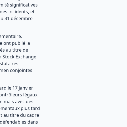
ité significatives
des incidents, et
e du 31 décembre
lementaire.
 ont publié la
és au titre de
n Stock Exchange
stataires
amen conjointes
rd le 17 janvier
contrôleurs légaux
on mais avec des
rémentaux plus tard
t au titre du cadre
es défendables dans