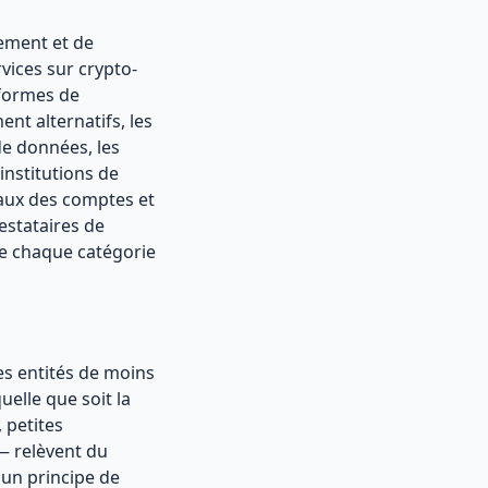
iement et de
vices sur crypto-
teformes de
ent alternatifs, les
de données, les
institutions de
gaux des comptes et
restataires de
que chaque catégorie
es entités de moins
elle que soit la
 petites
 — relèvent du
un principe de