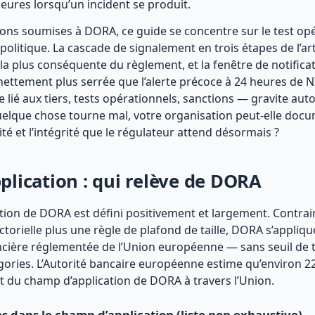
heures lorsqu’un incident se produit.
ions soumises à DORA, ce guide se concentre sur le test opé
 politique. La cascade de signalement en trois étapes de l’art
 la plus conséquente du règlement, et la fenêtre de notificati
nettement plus serrée que l’alerte précoce à 24 heures de N
lié aux tiers, tests opérationnels, sanctions — gravite aut
quelque chose tourne mal, votre organisation peut-elle docu
ité et l’intégrité que le régulateur attend désormais ?
lication : qui relève de DORA
tion de DORA est défini positivement et largement. Contrai
 sectorielle plus une règle de plafond de taille, DORA s’appli
ncière réglementée de l’Union européenne — sans seuil de t
gories. L’Autorité bancaire européenne estime qu’environ 22
nt du champ d’application de DORA à travers l’Union.
es dans le champ d’application (liste non exhaustive)