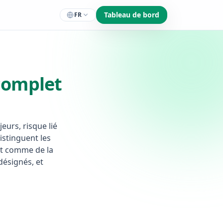
Tableau de bord
FR
complet
jeurs, risque lié
istinguent les
nt comme de la
désignés, et