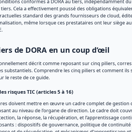
conditions conformes à DORA au tiers, indépendamment du 
 tiers. Cela a effectivement poussé des obligations équiva
ractuelles standard des grands fournisseurs de cloud, éditeu
nalisation, même lorsque ces prestataires ont leur siège au
E.
liers de DORA en un coup d’œil
nnellement décrit comme reposant sur cinq piliers, corre
es substantiels. Comprendre les cinq piliers et comment ils 
ur le reste de ce guide.
des risques TIC (articles 5 à 16)
ières doivent mettre en œuvre un cadre complet de gestion d
sant au niveau de l’organe de direction. Le cadre doit couvrir
tection, la réponse, la récupération, et l’apprentissage contin
nts : dispositifs de gouvernance, politique de continuité d
nse et de récupération, et mécanismes d’apprentissage et d