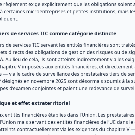
le règlement exige explicitement que les obligations soient
à certaines microentreprises et petites institutions, mais le
pliquent.
tiers de services TIC comme catégorie distincte
ers de services TIC servant les entités financières sont trait
jets directs des obligations de gestion des risques ou de s
. Au lieu de cela, ils sont atteints indirectement via les exi
chapitre V imposées aux entités financières, et directement
 — via le cadre de surveillance des prestataires tiers de ser
P désignés en novembre 2025 sont désormais soumis à la su
uipes d’examen conjointes et paient une redevance de survei
ue et effet extraterritorial
 entités financières établies dans l’Union. Les prestataires 
 l’Union mais servant des entités financières de l’UE dans l
atteints contractuellement via les exigences du chapitre V — 